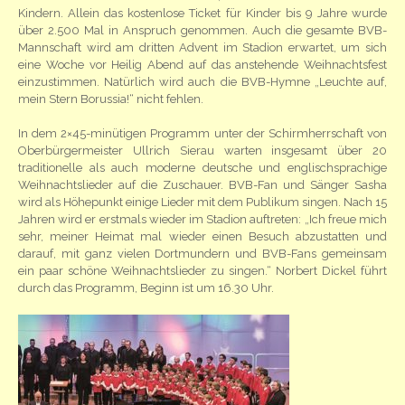
Kindern. Allein das kostenlose Ticket für Kinder bis 9 Jahre wurde
über 2.500 Mal in Anspruch genommen. Auch die gesamte BVB-
Mannschaft wird am dritten Advent im Stadion erwartet, um sich
eine Woche vor Heilig Abend auf das anstehende Weihnachtsfest
einzustimmen. Natürlich wird auch die BVB-Hymne „Leuchte auf,
mein Stern Borussia!“ nicht fehlen.
In dem 2×45-minütigen Programm unter der Schirmherrschaft von
Oberbürgermeister Ullrich Sierau warten insgesamt über 20
traditionelle als auch moderne deutsche und englischsprachige
Weihnachtslieder auf die Zuschauer. BVB-Fan und Sänger Sasha
wird als Höhepunkt einige Lieder mit dem Publikum singen. Nach 15
Jahren wird er erstmals wieder im Stadion auftreten: „Ich freue mich
sehr, meiner Heimat mal wieder einen Besuch abzustatten und
darauf, mit ganz vielen Dortmundern und BVB-Fans gemeinsam
ein paar schöne Weihnachtslieder zu singen.“ Norbert Dickel führt
durch das Programm, Beginn ist um 16.30 Uhr.