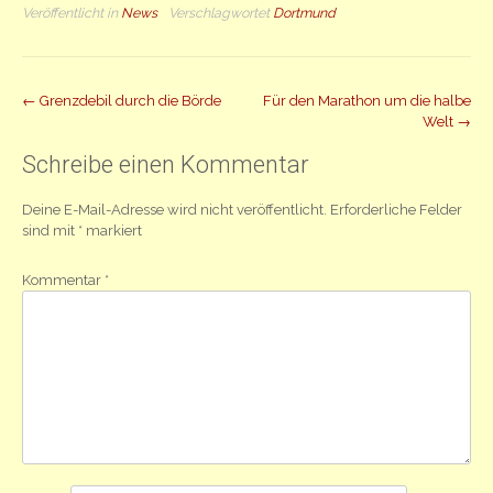
Veröffentlicht in
News
Verschlagwortet
Dortmund
Beitrag
←
Grenzdebil durch die Börde
Für den Marathon um die halbe
Welt
→
Navigation
Schreibe einen Kommentar
Deine E-Mail-Adresse wird nicht veröffentlicht.
Erforderliche Felder
sind mit
*
markiert
Kommentar
*