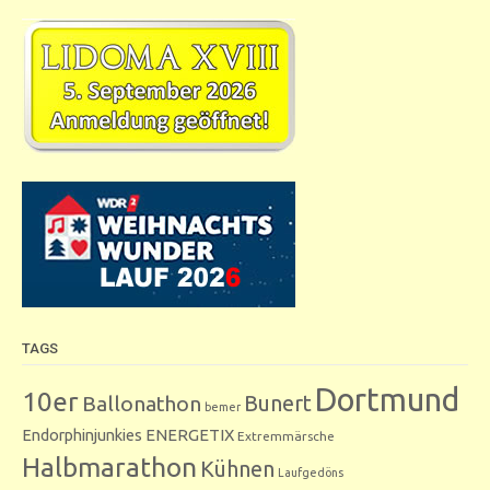
TAGS
Dortmund
10er
Bunert
Ballonathon
bemer
Endorphinjunkies
ENERGETIX
Extremmärsche
Halbmarathon
Kühnen
Laufgedöns