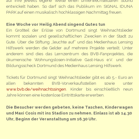
auf ihre jeweils eigene Weise einen unverwechselbaren Sound
entwickelt haben. So darf sich das Publikum im SIGNAL IDUNA
PARK auf einen musikalisch hochklassigen Nachmittag freuen.
Eine Woche vor Heilig Abend singend Gutes tun
Ein Großteil der Erlöse von Dortmund singt Weihnachtslieder
kommt sozialen und gesellschaftlichen Zwecken in der Stadt zu
Gute. Über die Stiftung „leuchte auf“ und das Medienhaus Lensing
Hilfswerk werden die Gelder auf mehrere Projekte verteilt. Unter
anderem sind dies das Lernzentrum des BVB-Fanprojektes, die
ökumenische Wohnungslosen-Initiative Gast-Haus e.V. und der
Bildungsscheck Dortmund des Medienhaus Lensing Hilfswerk.
Tickets für Dortmund singt Weihnachtslieder gibt es ab 5,- Euro an
allen bekannten BVB-Vorverkaufsstellen sowie unter
www.bvb.de/weihnachtssingen
. Kinder bis einschließlich neun
Jahre können eine kostenlose Eintrittskarte erwerben.
Die Besucher werden gebeten, keine Taschen, Kinderwagen
und Maxi Cosis mit ins Stadion zu nehmen. Einlass ist ab 14.30
Uhr, Beginn der Veranstaltung um 16.30 Uhr.