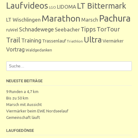
Laufvideos
LT Bittermark
LIDOMA
LGO
Marathon
Pachura
LT Wischlingen
Marsch
Tipps
TorTour
Schnadewege
Seebacher
ruWel
Ultra
Trail
Training
Trassenlauf
Viermärker
Triathlon
Vortrag
Waldgedanken
NEUESTE BEITRÄGE
9 Runden a 4,7 km
Bis zu 50 km
Marsch mit Aussicht
Viermärker beim EWE Nordseelauf
Gemeinschaft läuft
LAUFGEDÖNSE