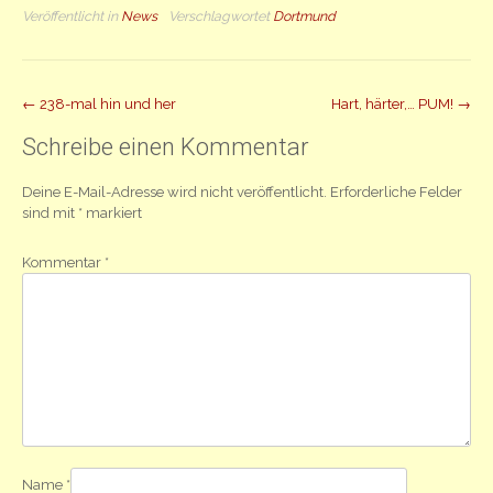
Veröffentlicht in
News
Verschlagwortet
Dortmund
Beitrag
←
238-mal hin und her
Hart, härter,… PUM!
→
Navigation
Schreibe einen Kommentar
Deine E-Mail-Adresse wird nicht veröffentlicht.
Erforderliche Felder
sind mit
*
markiert
Kommentar
*
Name
*