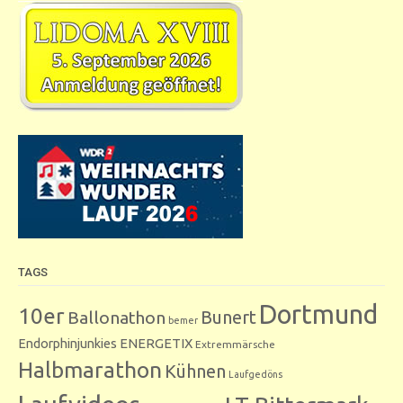
TAGS
Dortmund
10er
Bunert
Ballonathon
bemer
Endorphinjunkies
ENERGETIX
Extremmärsche
Halbmarathon
Kühnen
Laufgedöns