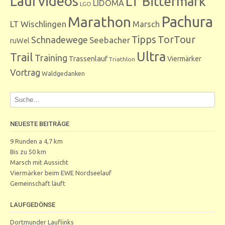
Laufvideos
LT Bittermark
LIDOMA
LGO
Marathon
Pachura
LT Wischlingen
Marsch
Tipps
TorTour
Schnadewege
Seebacher
ruWel
Ultra
Trail
Training
Trassenlauf
Viermärker
Triathlon
Vortrag
Waldgedanken
NEUESTE BEITRÄGE
9 Runden a 4,7 km
Bis zu 50 km
Marsch mit Aussicht
Viermärker beim EWE Nordseelauf
Gemeinschaft läuft
LAUFGEDÖNSE
Dortmunder Lauflinks