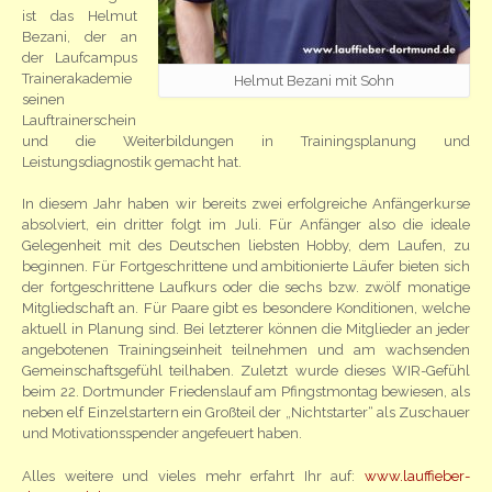
ist das Helmut
Bezani, der an
der Laufcampus
Trainerakademie
Helmut Bezani mit Sohn
seinen
Lauftrainerschein
und die Weiterbildungen in Trainingsplanung und
Leistungsdiagnostik gemacht hat.
In diesem Jahr haben wir bereits zwei erfolgreiche Anfängerkurse
absolviert, ein dritter folgt im Juli. Für Anfänger also die ideale
Gelegenheit mit des Deutschen liebsten Hobby, dem Laufen, zu
beginnen. Für Fortgeschrittene und ambitionierte Läufer bieten sich
der fortgeschrittene Laufkurs oder die sechs bzw. zwölf monatige
Mitgliedschaft an. Für Paare gibt es besondere Konditionen, welche
aktuell in Planung sind. Bei letzterer können die Mitglieder an jeder
angebotenen Trainingseinheit teilnehmen und am wachsenden
Gemeinschaftsgefühl teilhaben. Zuletzt wurde dieses WIR-Gefühl
beim 22. Dortmunder Friedenslauf am Pfingstmontag bewiesen, als
neben elf Einzelstartern ein Großteil der „Nichtstarter“ als Zuschauer
und Motivationsspender angefeuert haben.
Alles weitere und vieles mehr erfahrt Ihr auf:
www.lauffieber-