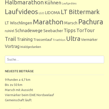
Halbmarathon
Kühnen
Laufgedöns
Laufvideos
LT Bittermark
LIDOMA
LGO
Marathon
Pachura
LT Wischlingen
Marsch
Tipps
TorTour
Schnadewege
Seebacher
ruWel
Ultra
Trail
Training
Trassenlauf
Viermärker
Triathlon
Vortrag
Waldgedanken
NEUESTE BEITRÄGE
9 Runden a 4,7 km
Bis zu 50 km
Marsch mit Aussicht
Viermärker beim EWE Nordseelauf
Gemeinschaft läuft