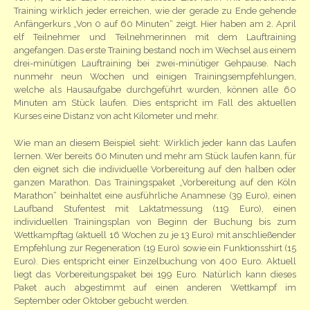
Training wirklich jeder erreichen, wie der gerade zu Ende gehende
Anfängerkurs „Von 0 auf 60 Minuten“ zeigt. Hier haben am 2. April
elf Teilnehmer und Teilnehmerinnen mit dem Lauftraining
angefangen. Das erste Training bestand noch im Wechsel aus einem
drei-minütigen Lauftraining bei zwei-minütiger Gehpause. Nach
nunmehr neun Wochen und einigen Trainingsempfehlungen,
welche als Hausaufgabe durchgeführt wurden, können alle 60
Minuten am Stück laufen. Dies entspricht im Fall des aktuellen
Kurses eine Distanz von acht Kilometer und mehr.
Wie man an diesem Beispiel sieht: Wirklich jeder kann das Laufen
lernen. Wer bereits 60 Minuten und mehr am Stück laufen kann, für
den eignet sich die individuelle Vorbereitung auf den halben oder
ganzen Marathon. Das Trainingspaket „Vorbereitung auf den Köln
Marathon“ beinhaltet eine ausführliche Anamnese (39 Euro), einen
Laufband Stufentest mit Laktatmessung (119 Euro), einen
individuellen Trainingsplan von Beginn der Buchung bis zum
Wettkampftag (aktuell 16 Wochen zu je 13 Euro) mit anschließender
Empfehlung zur Regeneration (19 Euro) sowie ein Funktionsshirt (15
Euro). Dies entspricht einer Einzelbuchung von 400 Euro. Aktuell
liegt das Vorbereitungspaket bei 199 Euro. Natürlich kann dieses
Paket auch abgestimmt auf einen anderen Wettkampf im
September oder Oktober gebucht werden.