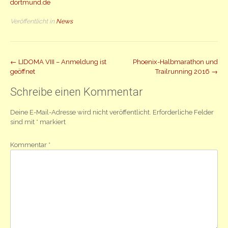
dortmund.de
Veröffentlicht in
News
Beitrag
←
LIDOMA VIII – Anmeldung ist
Phoenix-Halbmarathon und
geöffnet
Trailrunning 2016
→
Navigation
Schreibe einen Kommentar
Deine E-Mail-Adresse wird nicht veröffentlicht.
Erforderliche Felder
sind mit
*
markiert
Kommentar
*