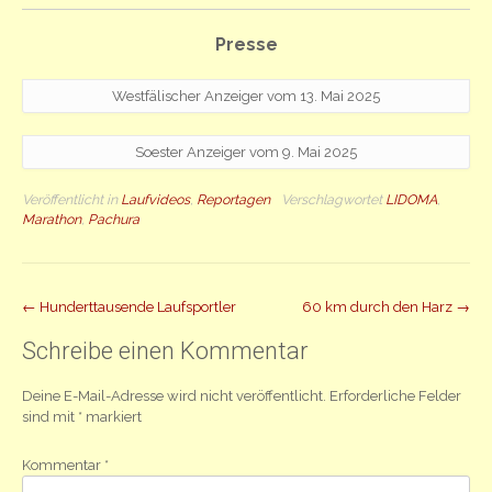
Presse
Westfälischer Anzeiger vom 13. Mai 2025
Soester Anzeiger vom 9. Mai 2025
Veröffentlicht in
Laufvideos
,
Reportagen
Verschlagwortet
LIDOMA
,
Marathon
,
Pachura
Beitrag
←
Hunderttausende Laufsportler
60 km durch den Harz
→
Navigation
Schreibe einen Kommentar
Deine E-Mail-Adresse wird nicht veröffentlicht.
Erforderliche Felder
sind mit
*
markiert
Kommentar
*