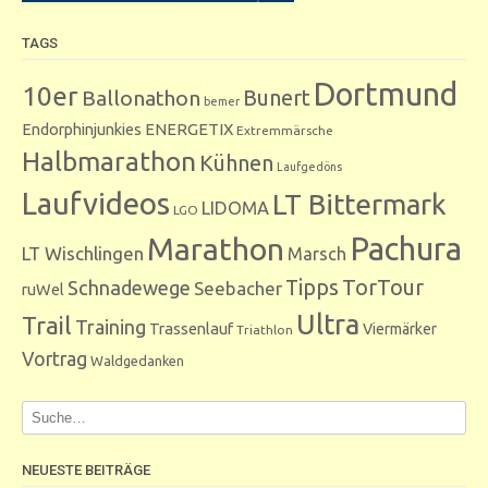
TAGS
Dortmund
10er
Bunert
Ballonathon
bemer
Endorphinjunkies
ENERGETIX
Extremmärsche
Halbmarathon
Kühnen
Laufgedöns
Laufvideos
LT Bittermark
LIDOMA
LGO
Marathon
Pachura
LT Wischlingen
Marsch
Tipps
TorTour
Schnadewege
Seebacher
ruWel
Ultra
Trail
Training
Trassenlauf
Viermärker
Triathlon
Vortrag
Waldgedanken
NEUESTE BEITRÄGE