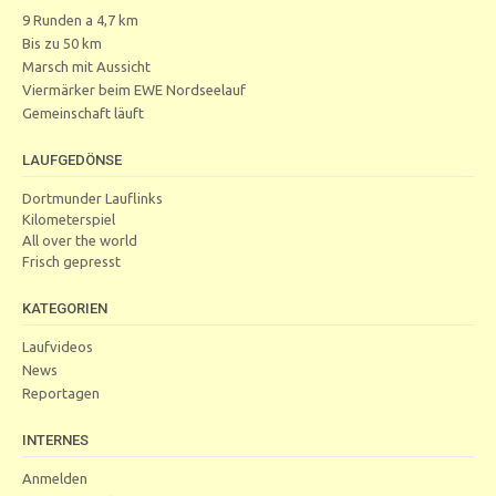
9 Runden a 4,7 km
Bis zu 50 km
Marsch mit Aussicht
Viermärker beim EWE Nordseelauf
Gemeinschaft läuft
LAUFGEDÖNSE
Dortmunder Lauflinks
Kilometerspiel
All over the world
Frisch gepresst
KATEGORIEN
Laufvideos
News
Reportagen
INTERNES
Anmelden