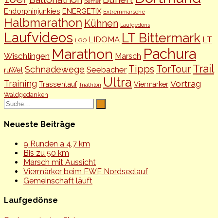
bemer
Endorphinjunkies
ENERGETIX
Extremmärsche
Halbmarathon
Kühnen
Laufgedöns
Laufvideos
LT Bittermark
LT
LIDOMA
LGO
Pachura
Marathon
Wischlingen
Marsch
Trail
TorTour
Tipps
Schnadewege
Seebacher
ruWel
Ultra
Training
Vortrag
Trassenlauf
Viermärker
Triathlon
Waldgedanken
Neueste Beiträge
9 Runden a 4,7 km
Bis zu 50 km
Marsch mit Aussicht
Viermärker beim EWE Nordseelauf
Gemeinschaft läuft
Laufgedönse