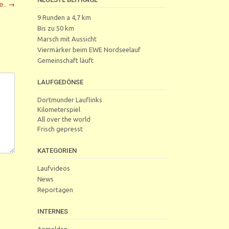
ve…
→
9 Runden a 4,7 km
Bis zu 50 km
Marsch mit Aussicht
Viermärker beim EWE Nordseelauf
Gemeinschaft läuft
LAUFGEDÖNSE
Dortmunder Lauflinks
Kilometerspiel
All over the world
Frisch gepresst
KATEGORIEN
Laufvideos
News
Reportagen
INTERNES
Anmelden