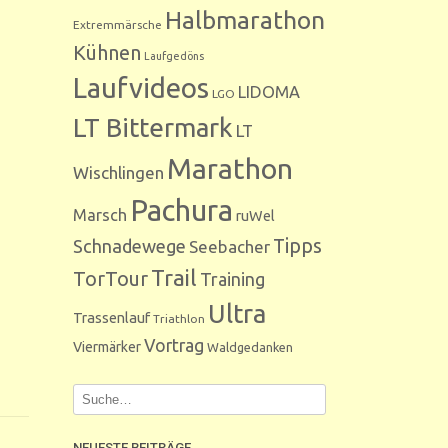
Halbmarathon
Extremmärsche
Kühnen
Laufgedöns
Laufvideos
LIDOMA
LGO
LT Bittermark
LT
Marathon
Wischlingen
Pachura
Marsch
ruWel
Tipps
Schnadewege
Seebacher
Trail
TorTour
Training
Ultra
Trassenlauf
Triathlon
Vortrag
Viermärker
Waldgedanken
NEUESTE BEITRÄGE