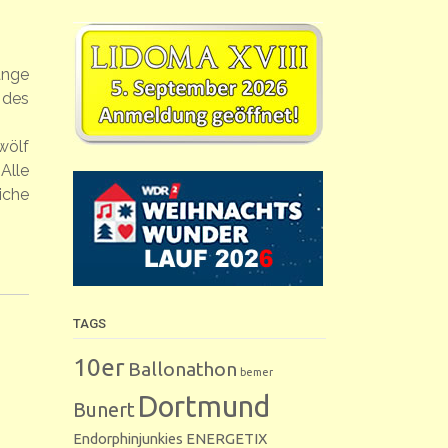
änge
 des
wölf
Alle
iche
TAGS
10er
Ballonathon
bemer
Dortmund
Bunert
Endorphinjunkies
ENERGETIX