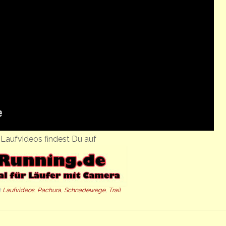
Laufvideos findest Du auf
t
Laufvideos
,
Pachura
,
Schnadewege
,
Trail