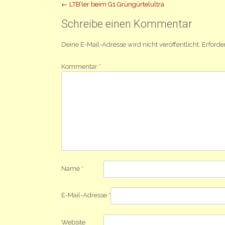
Beitrag
←
LTB’ler beim G1 Grüngürtelultra
Navigation
Schreibe einen Kommentar
Deine E-Mail-Adresse wird nicht veröffentlicht.
Erforde
Kommentar
*
Name
*
E-Mail-Adresse
*
Website