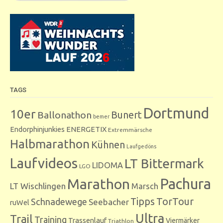
TAGS
Dortmund
10er
Bunert
Ballonathon
bemer
Endorphinjunkies
ENERGETIX
Extremmärsche
Halbmarathon
Kühnen
Laufgedöns
Laufvideos
LT Bittermark
LIDOMA
LGO
Marathon
Pachura
LT Wischlingen
Marsch
Tipps
TorTour
Schnadewege
Seebacher
ruWel
Ultra
Trail
Training
Trassenlauf
Viermärker
Triathlon