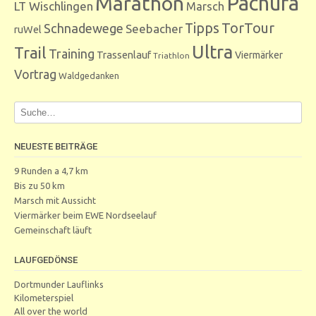
Marathon
Pachura
LT Wischlingen
Marsch
Tipps
TorTour
Schnadewege
Seebacher
ruWel
Ultra
Trail
Training
Trassenlauf
Viermärker
Triathlon
Vortrag
Waldgedanken
NEUESTE BEITRÄGE
9 Runden a 4,7 km
Bis zu 50 km
Marsch mit Aussicht
Viermärker beim EWE Nordseelauf
Gemeinschaft läuft
LAUFGEDÖNSE
Dortmunder Lauflinks
Kilometerspiel
All over the world