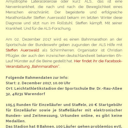
Amyotrophe Lateralsklerose oder kurz ALS… das ist eine
Nervenkrankheit, die nach und nach die Beweglichkeit eines
Menschen einschränkt. Der begeisterte und erfolgreiche
Marathonläufer Steffen Auerswald bekam im letzten Winter diese
Diagnose und sitzt nun im Rollstuhl. Steffen kämpft. Mit seiner
Krankheit. Und für die ALS-Forschung.
Am 02. Dezember 2017 wird es einen Bahnmarathon an der
Sportschule der Bundeswehr geben zugunsten der ALS Hilfe mit
Steffen Auerswald
als Schirmherren. Organisator ist Christian
Pflügler, der auch den inzwischen deutschlandweit bekannten 6h-
Lauf Münster auf die Beine gestellt hat.
Hier findet ihr die Facebook-
Veranstaltung „Bahnmarathon“.
Folgende Rahmendaten zur Info:
Start: 2. Dezember 2017, 10.00 Uhr
Ort: Leichtathletikstadion der Sportschule Bw
,
Dr.-Rau-Alle
e
32, 48231 Warendorf
105,5 Runden für Einzelläufer und Staffeln, 20 € Startgebühr
für Einzelläufer sowie je Staffelläufer mit elektronischer
Runden- und Zeitmessung, Urkunden online, es gibt keine
Medaillen.
Das Stadion hat 8 Bahnen, 100 Läufer gehen problemlos evtl.