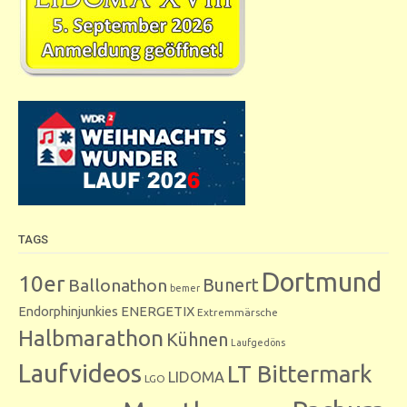
TAGS
Dortmund
10er
Bunert
Ballonathon
bemer
Endorphinjunkies
ENERGETIX
Extremmärsche
Halbmarathon
Kühnen
Laufgedöns
Laufvideos
LT Bittermark
LIDOMA
LGO