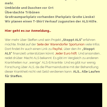
mehr.
Umkleide und Duschen vor Ort
Überdachte Tribünen
Großraumparkplatz vorhanden (Parkplatz Große Lieske)
Wir planen einen T-Shirt Verkauf zugunsten der ALS Hilfe.
Hier geht es zur Anmeldung…
Wer mehr über Steffen und sein Projekt
„Stoppt ALS“
erfahren
möchte, findet auf der
Seite der Warendorfer Sportunion
viele Infos.
Dort findet ihr auch einen Link zu
PayPal
, über den ihr
„Stoppt
ALS“
finanziell unterstützen könnt.
Jeder Euro hilft.
Und ansonsten…
redet drüber. Macht ALS bekannt. Es gibt im Vergleich zu anderen
Krankheiten nur „wenige“ ALS-Erkrankte. Und es gibt nur wenig
Forschung über ALS, da die Pharmaindustrie mit der Behandlung
dieser Krankheit nicht viel Geld verdienen kann.
ALS… Alle Laufen
für Steffen.