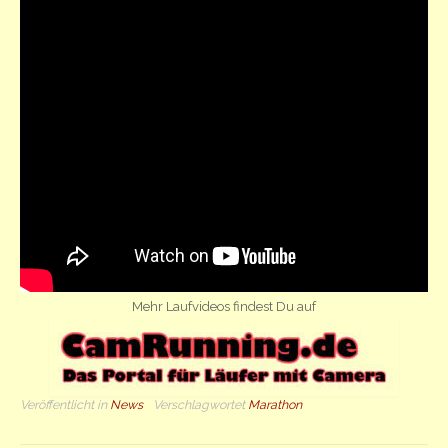
Mehr Laufvideos findest Du auf
Veröffentlicht in
News
Verschlagwortet
Marathon