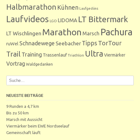
Halbmarathon
Kühnen
Laufgedöns
Laufvideos
LT Bittermark
LIDOMA
LGO
Marathon
Pachura
LT Wischlingen
Marsch
Tipps
TorTour
Schnadewege
Seebacher
ruWel
Ultra
Trail
Training
Trassenlauf
Viermärker
Triathlon
Vortrag
Waldgedanken
NEUESTE BEITRÄGE
9 Runden a 4,7 km
Bis zu 50 km
Marsch mit Aussicht
Viermärker beim EWE Nordseelauf
Gemeinschaft läuft