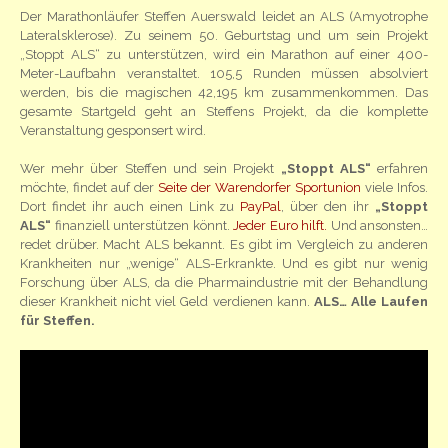
Der Marathonläufer Steffen Auerswald leidet an ALS (Amyotrophe
Lateralsklerose). Zu seinem 50. Geburtstag und um sein Projekt
„Stoppt ALS“ zu unterstützen, wird ein Marathon auf einer 400-
Meter-Laufbahn veranstaltet. 105,5 Runden müssen absolviert
werden, bis die magischen 42,195 km zusammenkommen. Das
gesamte Startgeld geht an Steffens Projekt, da die komplette
Veranstaltung gesponsert wird.
Wer mehr über Steffen und sein Projekt
„Stoppt ALS“
erfahren
möchte, findet auf der
Seite der Warendorfer Sportunion
viele Infos.
Dort findet ihr auch einen Link zu
PayPal
, über den ihr
„Stoppt
ALS“
finanziell unterstützen könnt.
Jeder Euro hilft.
Und ansonsten…
redet drüber. Macht ALS bekannt. Es gibt im Vergleich zu anderen
Krankheiten nur „wenige“ ALS-Erkrankte. Und es gibt nur wenig
Forschung über ALS, da die Pharmaindustrie mit der Behandlung
dieser Krankheit nicht viel Geld verdienen kann.
ALS… Alle Laufen
für Steffen.