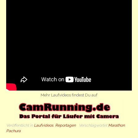
Mehr Laufvideos findest Du auf
Veröffentlicht in
Laufvideos
,
Reportagen
Verschlagwortet
Marathon
,
Pachura