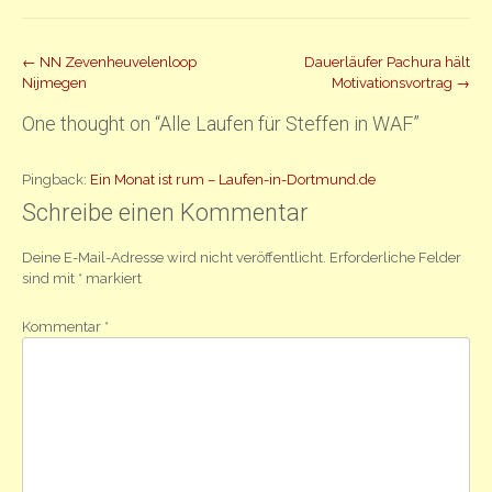
Beitrag
←
NN Zevenheuvelenloop
Dauerläufer Pachura hält
Nijmegen
Motivationsvortrag
→
Navigation
One thought on “
Alle Laufen für Steffen in WAF
”
Pingback:
Ein Monat ist rum – Laufen-in-Dortmund.de
Schreibe einen Kommentar
Deine E-Mail-Adresse wird nicht veröffentlicht.
Erforderliche Felder
sind mit
*
markiert
Kommentar
*