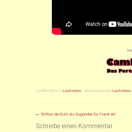
Me
Veröffentlicht in
Laufvideos
Verschlagwortet
Laufvideos
Beitrag
←
TorTour de Ruhr als Supporter für Frank #2
Navigation
Schreibe einen Kommentar