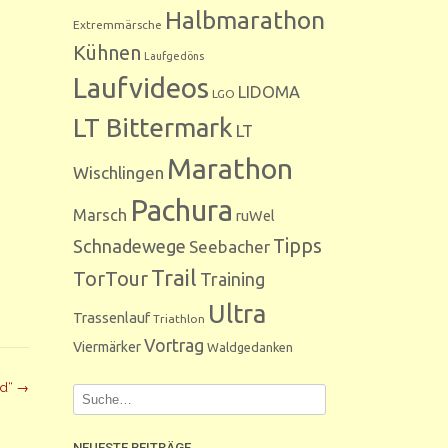
Halbmarathon
Extremmärsche
Kühnen
Laufgedöns
Laufvideos
LIDOMA
LGO
LT Bittermark
LT
Marathon
Wischlingen
Pachura
Marsch
ruWel
Tipps
Schnadewege
Seebacher
Trail
TorTour
Training
Ultra
Trassenlauf
Triathlon
Vortrag
Viermärker
Waldgedanken
nd“
→
NEUESTE BEITRÄGE