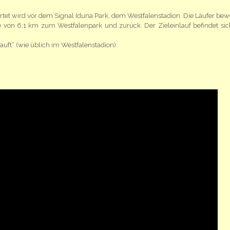
rtet wird vor dem Signal Iduna Park, dem Westfalenstadion. Die Läufer be
e von 6,1 km zum Westfalenpark und zurück. Der Zieleinlauf befindet sic
uft“ (wie üblich im Westfalenstadion).