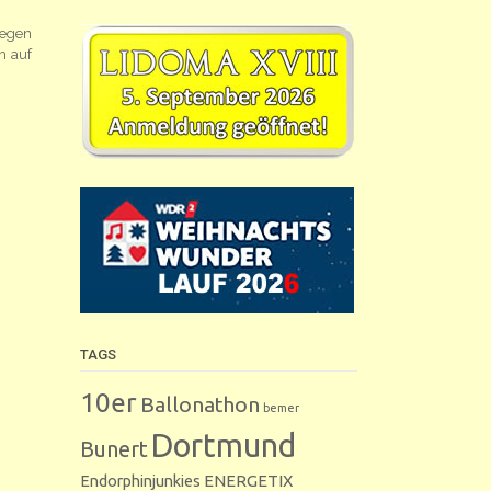
wegen
h auf
TAGS
10er
Ballonathon
bemer
Dortmund
Bunert
Endorphinjunkies
ENERGETIX