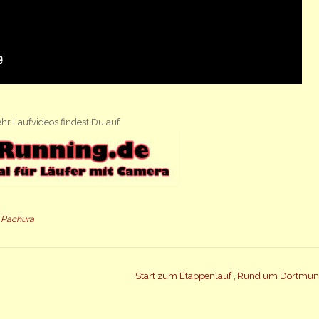
hr Laufvideos findest Du auf
,
Pachura
Start zum Etappenlauf „Rund um Dortmu