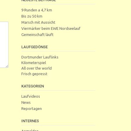
9 Runden a 4,7 km
Bis zu 50 km
Marsch mit Aussicht
Viermärker beim EWE Nordseelauf
Gemeinschaft läuft
LAUFGEDÖNSE
Dortmunder Lauflinks
Kilometerspiel
All over the world
Frisch gepresst
KATEGORIEN
Laufvideos
News
Reportagen
INTERNES
Anmelden