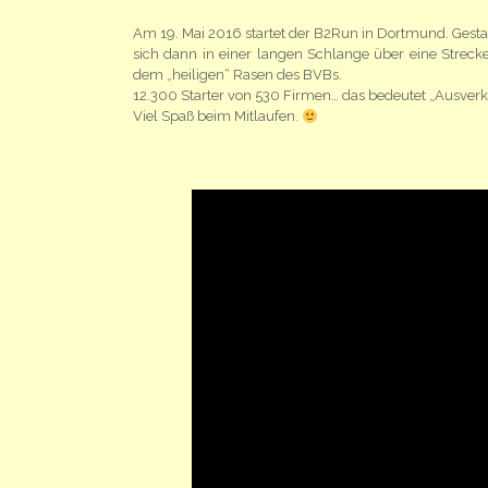
Am 19. Mai 2016 startet der B2Run in Dortmund. Gesta
sich dann in einer langen Schlange über eine Streck
dem „heiligen“ Rasen des BVBs.
12.300 Starter von 530 Firmen… das bedeutet „Ausverka
Viel Spaß beim Mitlaufen.