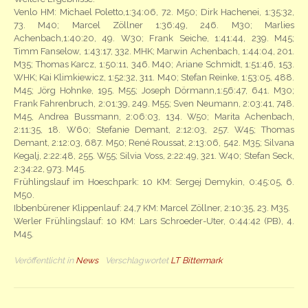
Venlo HM: Michael Poletto,1:34:06, 72. M50; Dirk Hachenei, 1:35:32,
73. M40; Marcel Zöllner 1:36:49, 246. M30; Marlies
Achenbach,1:40:20, 49. W30; Frank Seiche, 1:41:44, 239. M45;
Timm Fanselow, 1:43:17, 332. MHK; Marwin Achenbach, 1:44:04, 201.
M35; Thomas Karcz, 1:50:11, 346. M40; Ariane Schmidt, 1:51:46, 153.
WHK; Kai Klimkiewicz, 1:52:32, 311. M40; Stefan Reinke, 1:53:05, 488.
M45; Jörg Hohnke, 195. M55; Joseph Dörmann,1:56:47, 641. M30;
Frank Fahrenbruch, 2:01:39, 249. M55; Sven Neumann, 2:03:41, 748.
M45, Andrea Bussmann, 2:06:03, 134. W50; Marita Achenbach,
2:11:35, 18. W60; Stefanie Demant, 2:12:03, 257. W45; Thomas
Demant, 2:12:03, 687. M50; René Roussat, 2:13:06, 542. M35; Silvana
Kegalj, 2:22:48, 255. W55; Silvia Voss, 2:22:49, 321. W40; Stefan Seck,
2:34:22, 973. M45.
Frühlingslauf im Hoeschpark: 10 KM: Sergej Demykin, 0:45:05, 6.
M50.
Ibbenbürener Klippenlauf: 24,7 KM: Marcel Zöllner, 2:10:35, 23. M35.
Werler Frühlingslauf: 10 KM: Lars Schroeder-Uter, 0:44:42 (PB), 4.
M45.
Veröffentlicht in
News
Verschlagwortet
LT Bittermark