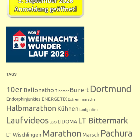
TAGS
Dortmund
10er
Bunert
Ballonathon
bemer
Endorphinjunkies
ENERGETIX
Extremmärsche
Halbmarathon
Kühnen
Laufgedöns
Laufvideos
LT Bittermark
LIDOMA
LGO
Marathon
Pachura
LT Wischlingen
Marsch