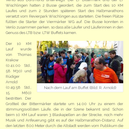
Wischlingen hatten 2 Busse geordert, die zum Start des 10 KM
Laufes und zum 2 Stunden späteren Start des Halbmarathons
versetzt vom Revierpark Wischlingen aus starteten. Die freien Plätze
füllten die Starter der Viermärker WG auf. Die Busse konnten in
Venlo zusammen parken, so dass alle Läufer und Läuferinnen in den
Genuss des LTB bzw. LTW Buffets kamen.
Der 10 KM
Lauf wurde
von Thomas
Krakow
(0:41:00 Std.,
58. M30) und
Rüdiger
Arnold
(0:49:58 Std.,
Nach dem Lauf am Buffet (Bild: R. Arnold)
15. M60)
bestritten. Der
Großteil der Bittermärker startete um 14.00 Uhr zu einem der
stimmungsvollsten Läufe, die in der Szene bekannt sind. Schon
beim 10 KM Lauf waren 3 Blaskapellen an der Strecke, noch mehr
Musik und Anfeuerung gibt es auf der Halbmarathon-Distanz. Auf
den letzten 800 Meter durch die Altstadt werden vom Publikum die