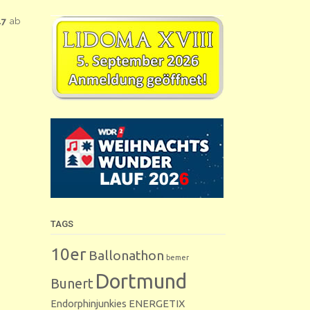
17
ab
TAGS
10er
Ballonathon
bemer
Dortmund
Bunert
Endorphinjunkies
ENERGETIX