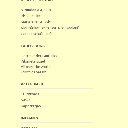
9 Runden a 4,7 km
Bis zu 50 km
Marsch mit Aussicht
Viermärker beim EWE Nordseelauf
Gemeinschaft läuft
LAUFGEDÖNSE
Dortmunder Lauflinks
Kilometerspiel
All over the world
Frisch gepresst
KATEGORIEN
Laufvideos
News
Reportagen
INTERNES
Anmelden