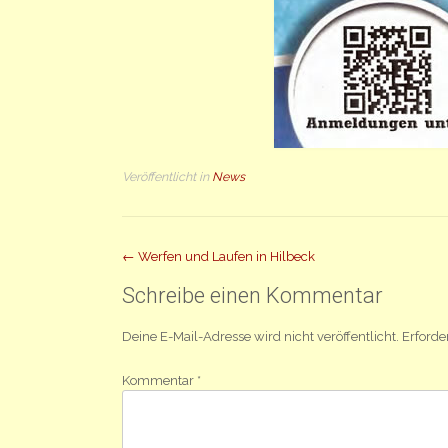
Veröffentlicht in
News
Beitrag
←
Werfen und Laufen in Hilbeck
Navigation
Schreibe einen Kommentar
Deine E-Mail-Adresse wird nicht veröffentlicht.
Erforde
Kommentar
*