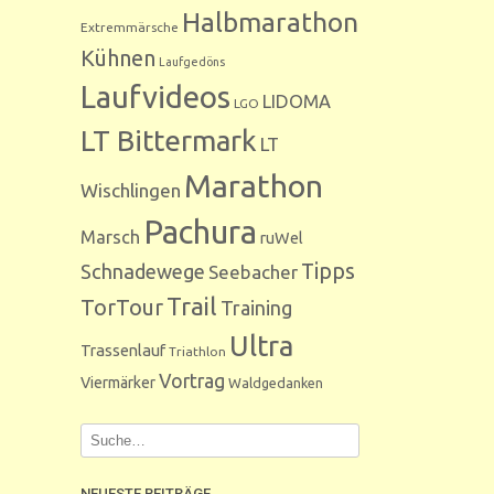
Halbmarathon
Extremmärsche
Kühnen
Laufgedöns
Laufvideos
LIDOMA
LGO
LT Bittermark
LT
Marathon
Wischlingen
Pachura
Marsch
ruWel
Tipps
Schnadewege
Seebacher
Trail
TorTour
Training
Ultra
Trassenlauf
Triathlon
Vortrag
Viermärker
Waldgedanken
NEUESTE BEITRÄGE