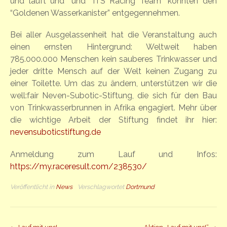
und läuft und” und “ITS Racing Team” konnten den
“Goldenen Wasserkanister” entgegennehmen.
Bei aller Ausgelassenheit hat die Veranstaltung auch
einen ernsten Hintergrund: Weltweit haben
785.000.000 Menschen kein sauberes Trinkwasser und
jeder dritte Mensch auf der Welt keinen Zugang zu
einer Toilette. Um das zu ändern, unterstützen wir die
well:fair Neven-Subotic-Stiftung, die sich für den Bau
von Trinkwasserbrunnen in Afrika engagiert. Mehr über
die wichtige Arbeit der Stiftung findet ihr hier:
nevensuboticstiftung.de
Anmeldung zum Lauf und Infos:
https://my.raceresult.com/238530/
Veröffentlicht in
News
Verschlagwortet
Dortmund