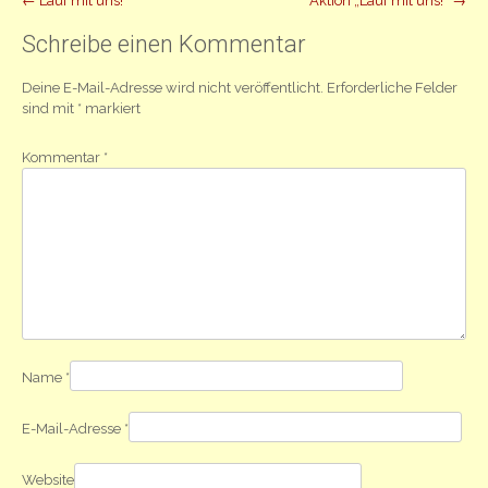
Beitrag
←
Lauf mit uns!
Aktion „Lauf mit uns!“
→
Navigation
Schreibe einen Kommentar
Deine E-Mail-Adresse wird nicht veröffentlicht.
Erforderliche Felder
sind mit
*
markiert
Kommentar
*
Name
*
E-Mail-Adresse
*
Website