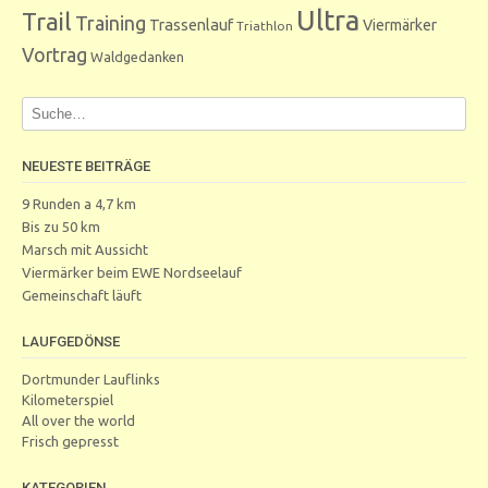
Ultra
Trail
Training
Trassenlauf
Viermärker
Triathlon
Vortrag
Waldgedanken
NEUESTE BEITRÄGE
9 Runden a 4,7 km
Bis zu 50 km
Marsch mit Aussicht
Viermärker beim EWE Nordseelauf
Gemeinschaft läuft
LAUFGEDÖNSE
Dortmunder Lauflinks
Kilometerspiel
All over the world
Frisch gepresst
KATEGORIEN