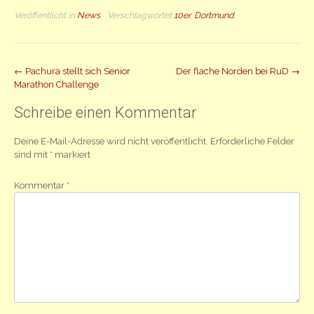
Veröffentlicht in
News
Verschlagwortet
10er
,
Dortmund
Beitrag
←
Pachura stellt sich Senior
Der flache Norden bei RuD
→
Marathon Challenge
Navigation
Schreibe einen Kommentar
Deine E-Mail-Adresse wird nicht veröffentlicht.
Erforderliche Felder
sind mit
*
markiert
Kommentar
*