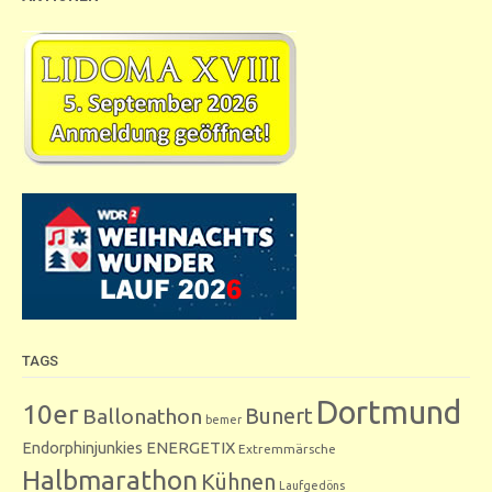
TAGS
Dortmund
10er
Bunert
Ballonathon
bemer
Endorphinjunkies
ENERGETIX
Extremmärsche
Halbmarathon
Kühnen
Laufgedöns