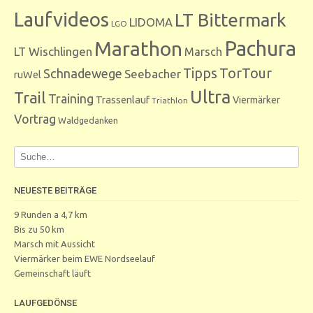
Laufvideos
LT Bittermark
LIDOMA
LGO
Marathon
Pachura
LT Wischlingen
Marsch
Tipps
TorTour
Schnadewege
Seebacher
ruWel
Ultra
Trail
Training
Trassenlauf
Viermärker
Triathlon
Vortrag
Waldgedanken
NEUESTE BEITRÄGE
9 Runden a 4,7 km
Bis zu 50 km
Marsch mit Aussicht
Viermärker beim EWE Nordseelauf
Gemeinschaft läuft
LAUFGEDÖNSE