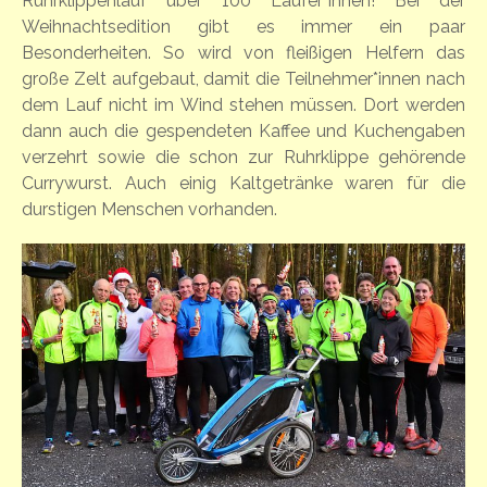
Ruhrklippenlauf über 100 Läufer*innen! Bei der
Weihnachtsedition gibt es immer ein paar
Besonderheiten. So wird von fleißigen Helfern das
große Zelt aufgebaut, damit die Teilnehmer*innen nach
dem Lauf nicht im Wind stehen müssen. Dort werden
dann auch die gespendeten Kaffee und Kuchengaben
verzehrt sowie die schon zur Ruhrklippe gehörende
Currywurst. Auch einig Kaltgetränke waren für die
durstigen Menschen vorhanden.