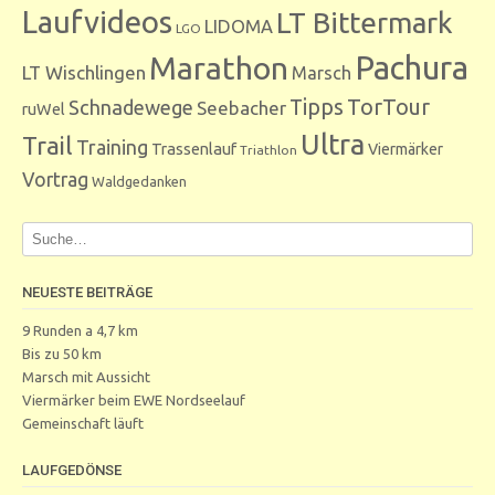
Laufvideos
LT Bittermark
LIDOMA
LGO
Marathon
Pachura
LT Wischlingen
Marsch
Tipps
TorTour
Schnadewege
Seebacher
ruWel
Ultra
Trail
Training
Trassenlauf
Viermärker
Triathlon
Vortrag
Waldgedanken
NEUESTE BEITRÄGE
9 Runden a 4,7 km
Bis zu 50 km
Marsch mit Aussicht
Viermärker beim EWE Nordseelauf
Gemeinschaft läuft
LAUFGEDÖNSE