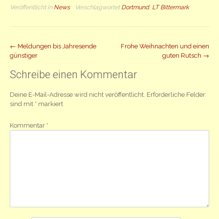
Veröffentlicht in
News
Verschlagwortet
Dortmund
,
LT Bittermark
Beitrag
←
Meldungen bis Jahresende
Frohe Weihnachten und einen
günstiger
guten Rutsch
→
Navigation
Schreibe einen Kommentar
Deine E-Mail-Adresse wird nicht veröffentlicht.
Erforderliche Felder
sind mit
*
markiert
Kommentar
*