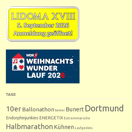
TAGS
Dortmund
10er
Bunert
Ballonathon
bemer
Endorphinjunkies
ENERGETIX
Extremmärsche
Halbmarathon
Kühnen
Laufgedöns