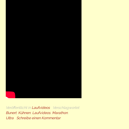
Veröffentlicht in
Laufvideos
Verschlagwortet
Bunert
,
Kühnen
,
Laufvideos
,
Marathon
,
Ultra
Schreibe einen Kommentar