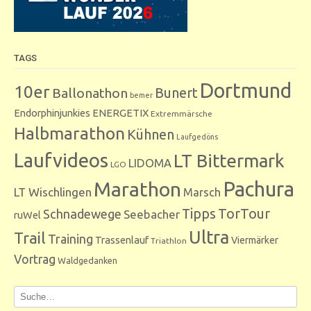
TAGS
Dortmund
10er
Bunert
Ballonathon
bemer
Endorphinjunkies
ENERGETIX
Extremmärsche
Halbmarathon
Kühnen
Laufgedöns
Laufvideos
LT Bittermark
LIDOMA
LGO
Marathon
Pachura
LT Wischlingen
Marsch
Tipps
TorTour
Schnadewege
Seebacher
ruWel
Ultra
Trail
Training
Trassenlauf
Viermärker
Triathlon
Vortrag
Waldgedanken