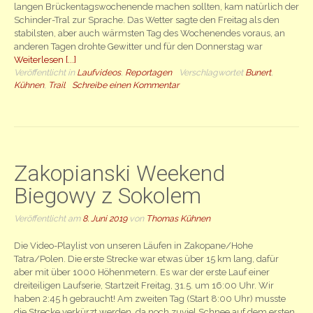
langen Brückentagswochenende machen sollten, kam natürlich der
Schinder-Tral zur Sprache. Das Wetter sagte den Freitag als den
stabilsten, aber auch wärmsten Tag des Wochenendes voraus, an
anderen Tagen drohte Gewitter und für den Donnerstag war
Weiterlesen [...]
Veröffentlicht in
Laufvideos
,
Reportagen
Verschlagwortet
Bunert
,
Kühnen
,
Trail
Schreibe einen Kommentar
Zakopianski Weekend
Biegowy z Sokolem
Veröffentlicht am
8. Juni 2019
von
Thomas Kühnen
Die Video-Playlist von unseren Läufen in Zakopane/Hohe
Tatra/Polen. Die erste Strecke war etwas über 15 km lang, dafür
aber mit über 1000 Höhenmetern. Es war der erste Lauf einer
dreiteiligen Laufserie, Startzeit Freitag, 31.5. um 16:00 Uhr. Wir
haben 2:45 h gebraucht! Am zweiten Tag (Start 8:00 Uhr) musste
die Strecke verkürzt werden, da noch zuviel Schnee auf dem ersten