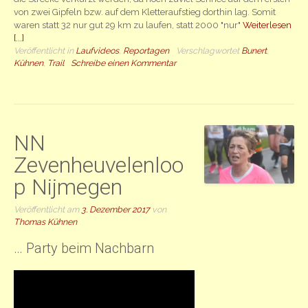
von zwei Gipfeln bzw. auf dem Kletteraufstieg dorthin lag. Somit
waren statt 32 nur gut 29 km zu laufen, statt 2000 "nur"
Weiterlesen
[...]
Veröffentlicht in
Laufvideos
,
Reportagen
Verschlagwortet
Bunert
,
Kühnen
,
Trail
Schreibe einen Kommentar
NN
Zevenheuvelenloo
p Nijmegen
Veröffentlicht am
3. Dezember 2017
von
Thomas Kühnen
… Party beim Nachbarn