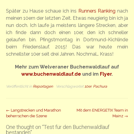
Später zu Hause schaue ich ins
Runners Ranking
nach
meinen 10ern der letzten Zeit. Etwas neugierig bin ich ja
nun doch. Ich laufe ja meistens längere Strecken, aber
ich finde dann doch einen 10er, den ich schneller
gelaufen bin. Pfingstmontag in Dortmund-Kichlinde
beim Friedenslauf. 2015! Das war heute mein
schnellster 10er seit drei Jahren. Nochmal… Krass!
Mehr zum Welveraner Buchenwaldlauf auf
www.buchenwaldlauf.de
und im
Flyer
.
Veröffentlicht in
Reportagen
Verschlagwortet
10er
,
Pachura
Beitrag
←
Langstrecken und Marathon
Mit dem ENERGETIX Team in
beherrschen die Szene
Mainz
→
Navigation
One thought on “
Test für den Buchenwaldlauf
bestanden
”