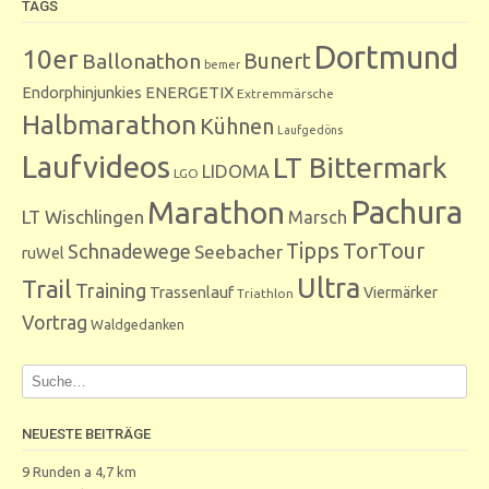
TAGS
Dortmund
10er
Bunert
Ballonathon
bemer
Endorphinjunkies
ENERGETIX
Extremmärsche
Halbmarathon
Kühnen
Laufgedöns
Laufvideos
LT Bittermark
LIDOMA
LGO
Marathon
Pachura
LT Wischlingen
Marsch
Tipps
TorTour
Schnadewege
Seebacher
ruWel
Ultra
Trail
Training
Trassenlauf
Viermärker
Triathlon
Vortrag
Waldgedanken
NEUESTE BEITRÄGE
9 Runden a 4,7 km