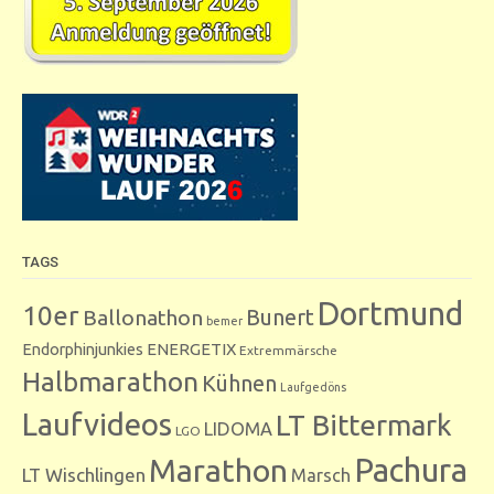
TAGS
Dortmund
10er
Bunert
Ballonathon
bemer
Endorphinjunkies
ENERGETIX
Extremmärsche
Halbmarathon
Kühnen
Laufgedöns
Laufvideos
LT Bittermark
LIDOMA
LGO
Marathon
Pachura
LT Wischlingen
Marsch