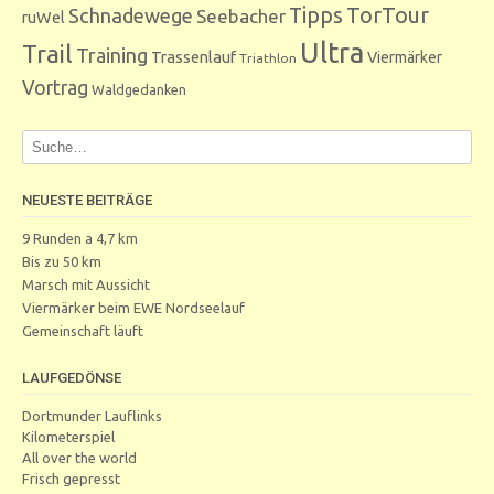
Tipps
TorTour
Schnadewege
Seebacher
ruWel
Ultra
Trail
Training
Trassenlauf
Viermärker
Triathlon
Vortrag
Waldgedanken
NEUESTE BEITRÄGE
9 Runden a 4,7 km
Bis zu 50 km
Marsch mit Aussicht
Viermärker beim EWE Nordseelauf
Gemeinschaft läuft
LAUFGEDÖNSE
Dortmunder Lauflinks
Kilometerspiel
All over the world
Frisch gepresst