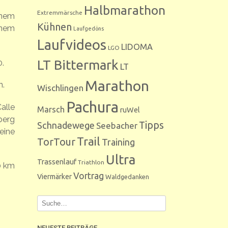
Halbmarathon
Extremmärsche
enem
Kühnen
inem
Laufgedöns
Laufvideos
LIDOMA
LGO
LT Bittermark
0.
LT
Marathon
n.
Wischlingen
Pachura
alle
Marsch
ruWel
berg
Tipps
Schnadewege
Seebacher
eine
Trail
TorTour
Training
Ultra
Trassenlauf
Triathlon
0 km
Vortrag
Viermärker
Waldgedanken
NEUESTE BEITRÄGE