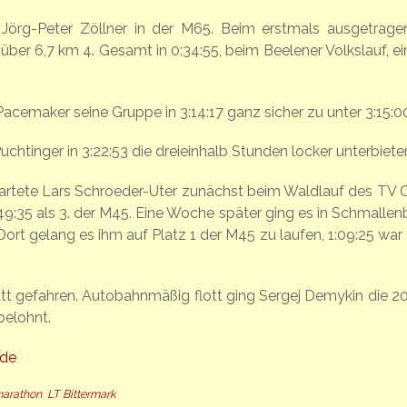
 Jörg-Peter Zöllner in der M65. Beim erstmals ausgetrag
er 6,7 km 4. Gesamt in 0:34:55, beim Beelener Volkslauf, e
acemaker seine Gruppe in 3:14:17 ganz sicher zu unter 3:15:0
tinger in 3:22:53 die dreieinhalb Stunden locker unterbiete
tete Lars Schroeder-Uter zunächst beim Waldlauf des TV C
9:35 als 3. der M45. Eine Woche später ging es in Schmallen
ort gelang es ihm auf Platz 1 der M45 zu laufen, 1:09:25 war 
tt gefahren. Autobahnmäßig flott ging Sergej Demykin die 2
belohnt.
.de
arathon
,
LT Bittermark