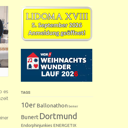
b es
TAGS
zeit
10er
Ballonathon
bemer
Dortmund
Bunert
iner
Endorphinjunkies
ENERGETIX