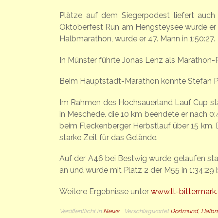
Plätze auf dem Siegerpodest liefert auch
Oktoberfest Run am Hengsteysee wurde er üb
Halbmarathon, wurde er 47. Mann in 1:50:27.
In Münster führte Jonas Lenz als Marathon-P
Beim Hauptstadt-Marathon konnte Stefan Puch
Im Rahmen des Hochsauerland Lauf Cup star
in Meschede. die 10 km beendete er nach 0:4
beim Fleckenberger Herbstlauf über 15 km. D
starke Zeit für das Gelände.
Auf der A46 bei Bestwig wurde gelaufen sta
an und wurde mit Platz 2 der M55 in 1:34:29 
Weitere Ergebnisse unter
www.lt-bittermark
Veröffentlicht in
News
Verschlagwortet
Dortmund
,
Halbm