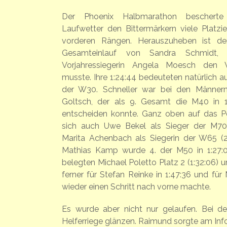
Der Phoenix Halbmarathon beschert
Laufwetter den Bittermärkern viele Platzi
vorderen Rängen.
Herauszuheben ist de
Gesamteinlauf von Sandra Schmidt,
Vorjahressiegerin Angela Moesch den Vo
musste. Ihre 1:24:44 bedeuteten natürlich a
der W30. Schneller war bei den Männern
Goltsch, der als 9. Gesamt die M40 in 1:
entscheiden konnte. Ganz oben auf das P
sich auch Uwe Bekel als Sieger der M70 
Marita Achenbach als Siegerin der W65 (2:0
Mathias Kamp wurde 4. der M50 in 1:27:0
belegten Michael Poletto Platz 2 (1:32:06) 
ferner für Stefan Reinke in 1:47:36 und für
wieder einen Schritt nach vorne machte.
Es wurde aber nicht nur gelaufen. Bei de
Helferriege glänzen. Raimund sorgte am Inf