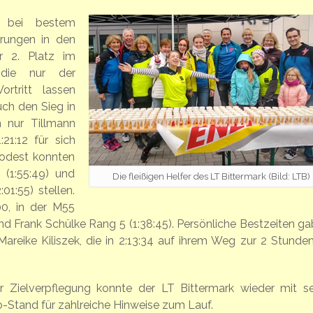
e bei bestem
erungen in den
r 2. Platz im
 die nur der
rtritt lassen
uch den Sieg in
 nur Tillmann
21:12 für sich
odest konnten
(1:55:49) und
Die fleißigen Helfer des LT Bittermark (Bild: LTB)
1:55) stellen.
0, in der M55
und Frank Schülke Rang 5 (1:38:45). Persönliche Bestzeiten ga
 Mareike Kiliszek, die in 2:13:34 auf ihrem Weg zur 2 Stunden
r Zielverpflegung konnte der LT Bittermark wieder mit se
o-Stand für zahlreiche Hinweise zum Lauf.