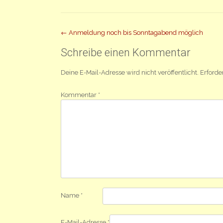
Beitrag
←
Anmeldung noch bis Sonntagabend möglich
Navigation
Schreibe einen Kommentar
Deine E-Mail-Adresse wird nicht veröffentlicht.
Erforde
Kommentar
*
Name
*
E-Mail-Adresse
*