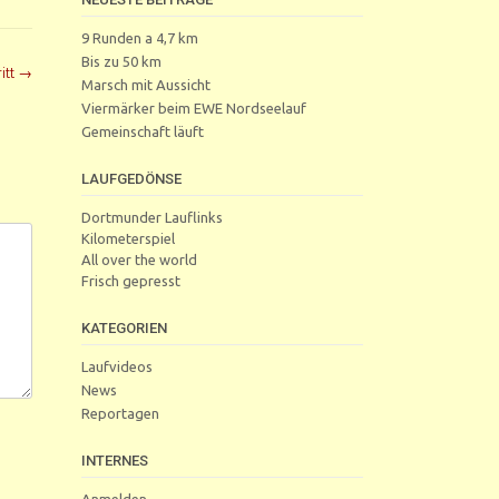
9 Runden a 4,7 km
Bis zu 50 km
itt
→
Marsch mit Aussicht
Viermärker beim EWE Nordseelauf
Gemeinschaft läuft
LAUFGEDÖNSE
Dortmunder Lauflinks
Kilometerspiel
All over the world
Frisch gepresst
KATEGORIEN
Laufvideos
News
Reportagen
INTERNES
Anmelden