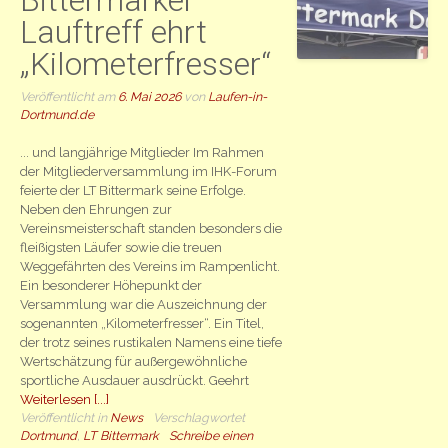
Lauftreff ehrt
„Kilometerfresser“
Veröffentlicht am
6. Mai 2026
von
Laufen-in-
Dortmund.de
... und langjährige Mitglieder Im Rahmen
der Mitgliederversammlung im IHK-Forum
feierte der LT Bittermark seine Erfolge.
Neben den Ehrungen zur
Vereinsmeisterschaft standen besonders die
fleißigsten Läufer sowie die treuen
Weggefährten des Vereins im Rampenlicht.
Ein besonderer Höhepunkt der
Versammlung war die Auszeichnung der
sogenannten „Kilometerfresser“. Ein Titel,
der trotz seines rustikalen Namens eine tiefe
Wertschätzung für außergewöhnliche
sportliche Ausdauer ausdrückt. Geehrt
Weiterlesen [...]
Veröffentlicht in
News
Verschlagwortet
Dortmund
,
LT Bittermark
Schreibe einen