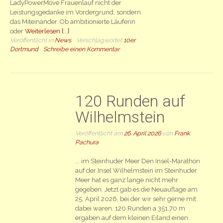
LadyPowerMove Frauenlauf nicht der
Leistungsgedanke im Vordergrund, sondern
das Miteinander. Ob ambitionierte Läuferin
oder
Weiterlesen [...]
Veröffentlicht in
News
Verschlagwortet
10er
,
Dortmund
Schreibe einen Kommentar
120 Runden auf
Wilhelmstein
Veröffentlicht am
26. April 2026
von
Frank
Pachura
... im Steinhuder Meer Den Insel-Marathon
auf der Insel Wilhelmstein im Steinhuder
Meer hat es ganz lange nicht mehr
gegeben. Jetzt gab es die Neuauflage am
25. April 2026, bei der wir sehr gerne mit
dabei waren. 120 Runden a 351,70 m
ergaben auf dem kleinen Eiland einen