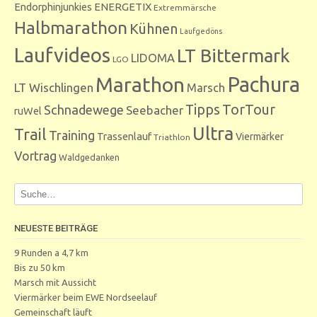
Endorphinjunkies
ENERGETIX
Extremmärsche
Halbmarathon
Kühnen
Laufgedöns
Laufvideos
LT Bittermark
LIDOMA
LGO
Marathon
Pachura
LT Wischlingen
Marsch
Tipps
TorTour
Schnadewege
Seebacher
ruWel
Ultra
Trail
Training
Trassenlauf
Viermärker
Triathlon
Vortrag
Waldgedanken
NEUESTE BEITRÄGE
9 Runden a 4,7 km
Bis zu 50 km
Marsch mit Aussicht
Viermärker beim EWE Nordseelauf
Gemeinschaft läuft