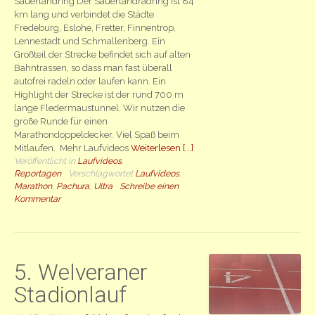
Sauerlandring Der Sauerlandradring ist 84
km lang und verbindet die Städte
Fredeburg, Eslohe, Fretter, Finnentrop,
Lennestadt und Schmallenberg. Ein
Großteil der Strecke befindet sich auf alten
Bahntrassen, so dass man fast überall
autofrei radeln oder laufen kann. Ein
Highlight der Strecke ist der rund 700 m
lange Fledermaustunnel. Wir nutzen die
große Runde für einen
Marathondoppeldecker. Viel Spaß beim
Mitlaufen. Mehr Laufvideos
Weiterlesen [...]
Veröffentlicht in
Laufvideos
,
Reportagen
Verschlagwortet
Laufvideos
,
Marathon
,
Pachura
,
Ultra
Schreibe einen
Kommentar
5. Welveraner
Stadionlauf