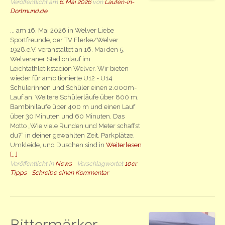
Veröffentlicht am
6. Mai 2026
von
Laufen-in-
Dortmund.de
... am 16. Mai 2026 in Welver Liebe
Sportfreunde, der TV Flerke/Welver
1928.e.V. veranstaltet an 16. Mai den 5.
Welveraner Stadionlauf im
Leichtathletikstadion Welver. Wir bieten
wieder für ambitionierte U12 - U14
Schülerinnen und Schüler einen 2.000m-
Lauf an. Weitere Schülerläufe über 800 m,
Bambiniläufe über 400 m und einen Lauf
über 30 Minuten und 60 Minuten. Das
Motto „Wie viele Runden und Meter schaffst
du?“ in deiner gewählten Zeit. Parkplätze,
Umkleide, und Duschen sind in
Weiterlesen
[...]
Veröffentlicht in
News
Verschlagwortet
10er
,
Tipps
Schreibe einen Kommentar
Bittermärker