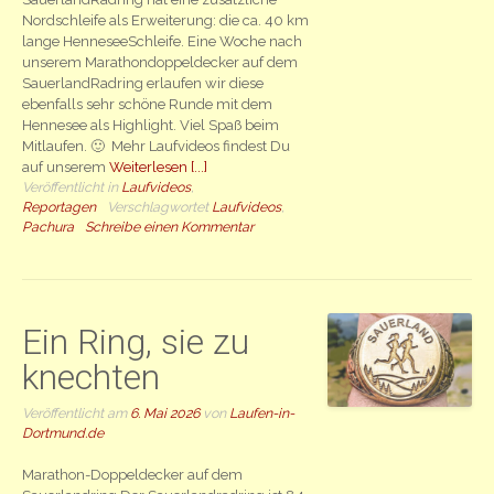
Nordschleife als Erweiterung: die ca. 40 km
lange HenneseeSchleife. Eine Woche nach
unserem Marathondoppeldecker auf dem
SauerlandRadring erlaufen wir diese
ebenfalls sehr schöne Runde mit dem
Hennesee als Highlight. Viel Spaß beim
Mitlaufen. 🙂 Mehr Laufvideos findest Du
auf unserem
Weiterlesen [...]
Veröffentlicht in
Laufvideos
,
Reportagen
Verschlagwortet
Laufvideos
,
Pachura
Schreibe einen Kommentar
Ein Ring, sie zu
knechten
Veröffentlicht am
6. Mai 2026
von
Laufen-in-
Dortmund.de
Marathon-Doppeldecker auf dem