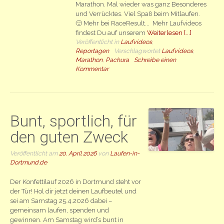
Marathon. Mal wieder was ganz Besonderes
und Verrücktes. Viel Spaß beim Mitlaufen.
🙂 Mehr bei RaceResult... Mehr Laufvideos
findest Du auf unserem
Weiterlesen [...]
Veröffentlicht in
Laufvideos
,
Reportagen
Verschlagwortet
Laufvideos
,
Marathon
,
Pachura
Schreibe einen
Kommentar
Bunt, sportlich, für
den guten Zweck
Veröffentlicht am
20. April 2026
von
Laufen-in-
Dortmund.de
Der Konfettilauf 2026 in Dortmund steht vor
der Tür! Hol dir jetzt deinen Laufbeutel und
sei am Samstag 25.4.2026 dabei –
gemeinsam laufen, spenden und
gewinnen. Am Samstag wird’s bunt in