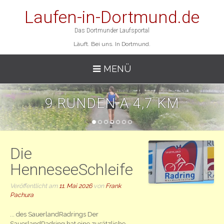
Laufen-in-Dortmund.de
Das Dortmunder Laufsportal
Läuft. Bei uns. In Dortmund.
MENÜ
9 RUNDEN A 4,7 KM
1
2
3
4
5
6
7
Die
HenneseeSchleife
Veröffentlicht am
11. Mai 2026
von
Frank
Pachura
... des SauerlandRadrings Der
SauerlandRadring hat eine zusätzliche