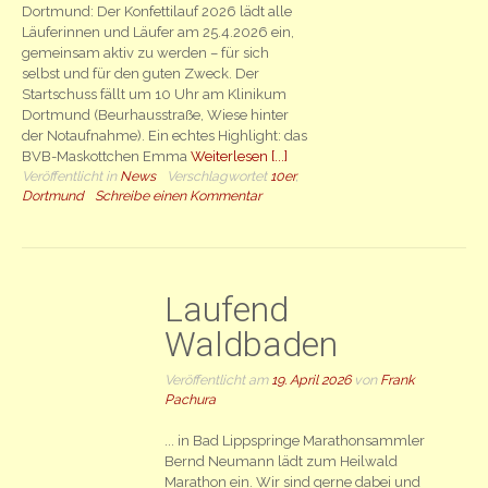
Dortmund: Der Konfettilauf 2026 lädt alle
Läuferinnen und Läufer am 25.4.2026 ein,
gemeinsam aktiv zu werden – für sich
selbst und für den guten Zweck. Der
Startschuss fällt um 10 Uhr am Klinikum
Dortmund (Beurhausstraße, Wiese hinter
der Notaufnahme). Ein echtes Highlight: das
BVB-Maskottchen Emma
Weiterlesen [...]
Veröffentlicht in
News
Verschlagwortet
10er
,
Dortmund
Schreibe einen Kommentar
Laufend
Waldbaden
Veröffentlicht am
19. April 2026
von
Frank
Pachura
... in Bad Lippspringe Marathonsammler
Bernd Neumann lädt zum Heilwald
Marathon ein. Wir sind gerne dabei und