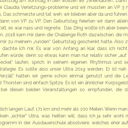
urtstag am Sonntag, in den wollten wir „hineinlaufen“. Dann
ei Claudia Verletzungs-probleme und wir mussten an VP 3 
. Das schmerzte und tat weh, wir blieben aber da und fuhren
ann von VP zu VP. Den Geburtstag feierten wir dann allein
lt, es war nass und regnete. Das Ding wollte ich aber been
n. 2018 kam mir dann die Challenge Roth dazwischen, die m
 mir zu meinem „runden“ Geburtstag geschenkt hatte. Also 2
, dachte ich mir. Es war von Anfang an klar, dass ich nicht
ufen würde, denn so etwas kann man nur relativ sicher „auf
eckel“ laufen, sprich, in seinem eigenen Rhythmus und se
rategie. Es sollte also unser Ultra 2019 werden. Er ist nah
Verzäll“ hatten wir gerne schon einmal genutzt und die Le
orsten sind einfach Spitze. Es ist ein ähnlicher Korpsgeist
r bei diesen beiden Veranstaltungen so empfunden, die d
lich langen Lauf. 171 km sind mehr als 100 Meilen. Wenn man
ein „echter“ Ultra, was heißen will, dass ich ja sehr wohl 
rogramm in der Ausdauerschule absolviere, welches eher auf