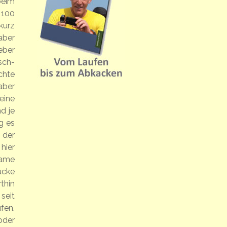
beim
 100
kurz
aber
eber
sch-
chte
aber
eine
d je
g es
 der
hier
same
ücke
thin
seit
fen.
oder