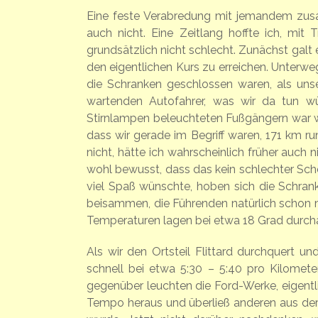
Eine feste Verabredung mit jemandem zusa
auch nicht. Eine Zeitlang hoffte ich, mit
grundsätzlich nicht schlecht. Zunächst galt
den eigentlichen Kurs zu erreichen. Unterw
die Schranken geschlossen waren, als unse
wartenden Autofahrer, was wir da tun w
Stirnlampen beleuchteten Fußgängern war wo
dass wir gerade im Begriff waren, 171 km r
nicht, hätte ich wahrscheinlich früher auch 
wohl bewusst, dass das kein schlechter Scher
viel Spaß wünschte, hoben sich die Schranke
beisammen, die Führenden natürlich schon 
Temperaturen lagen bei etwa 18 Grad durcha
Als wir den Ortsteil Flittard durchquert u
schnell bei etwa 5:30 – 5:40 pro Kilomet
gegenüber leuchten die Ford-Werke, eigentli
Tempo heraus und überließ anderen aus der 