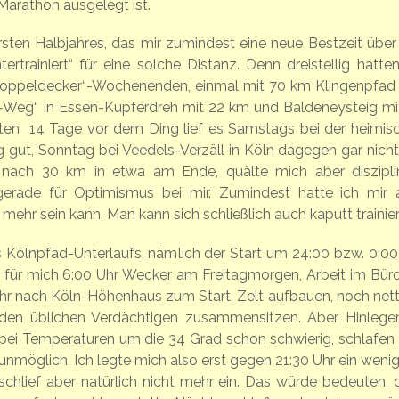
arathon ausgelegt ist.
ten Halbjahres, das mir zumindest eine neue Bestzeit über
trainiert“ für eine solche Distanz. Denn dreistellig hatten
„Doppeldecker“-Wochenenden, einmal mit 70 km Klingenpfad
-Weg“ in Essen-Kupferdreh mit 22 km und Baldeneysteig mi
ten 14 Tage vor dem Ding lief es Samstags bei der heimis
ut, Sonntag bei Veedels-Verzäll in Köln dagegen gar nicht,
 nach 30 km in etwa am Ende, quälte mich aber disziplin
erade für Optimismus bei mir. Zumindest hatte ich mir 
ehr sein kann. Man kann sich schließlich auch kaputt trainier
 Kölnpfad-Unterlaufs, nämlich der Start um 24:00 bzw. 0:00
t für mich 6:00 Uhr Wecker am Freitagmorgen, Arbeit im Büro
hr nach Köln-Höhenhaus zum Start. Zelt aufbauen, noch nett
den üblichen Verdächtigen zusammensitzen.
Aber Hinlegen
bei Temperaturen um die 34 Grad schon schwierig, schlafen 
unmöglich. Ich legte mich also erst gegen 21:30 Uhr ein wenig 
schlief aber natürlich nicht mehr ein. Das würde bedeuten, 