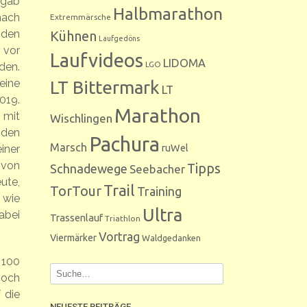
 gab
Halbmarathon
nach
Extremmärsche
 den
Kühnen
Laufgedöns
 vor
Laufvideos
LIDOMA
LGO
den.
eine
LT Bittermark
LT
019.
Marathon
 mit
Wischlingen
 den
Pachura
Marsch
ruWel
iner
 von
Tipps
Schnadewege
Seebacher
ute,
Trail
TorTour
Training
 wie
Ultra
abei
Trassenlauf
Triathlon
Vortrag
Viermärker
Waldgedanken
 100
noch
 die
NEUESTE BEITRÄGE