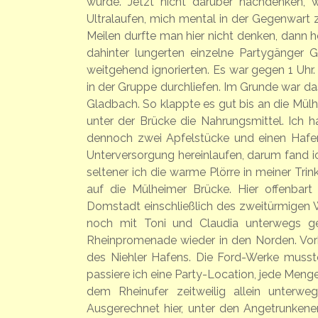
wurde. Jetzt nicht darüber nachdenken, 
Ultralaufen, mich mental in der Gegenwart z
Meilen durfte man hier nicht denken, dann
dahinter lungerten einzelne Partygänger
weitgehend ignorierten. Es war gegen 1 Uhr. 
in der Gruppe durchliefen. Im Grunde war da
Gladbach. So klappte es gut bis an die Mülh
unter der Brücke die Nahrungsmittel. Ich 
dennoch zwei Apfelstücke und einen Haferk
Unterversorgung hereinlaufen, darum fand ic
seltener ich die warme Plörre in meiner Tr
auf die Mülheimer Brücke. Hier offenbart
Domstadt einschließlich des zweitürmigen Wa
noch mit Toni und Claudia unterwegs ge
Rheinpromenade wieder in den Norden. Vor
des Niehler Hafens. Die Ford-Werke musst
passiere ich eine Party-Location, jede Menge
dem Rheinufer zeitweilig allein unterwe
Ausgerechnet hier, unter den Angetrunkene