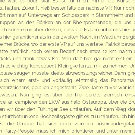
wie weit es noch war. Es ist für mich immer die Kunst 
u halten. Zukunft hieß bestenfalls der nächste VP. Nur noch
 hört man auf. Unterwegs am Schlosspark in Stammheim und 
 Gruppen an den Bänken an der Rheinpromenade, die uns 
Ich konnte mir aber denken, dass die Frauen unter uns hier li
s hier gefährlicher als in der zweiten Nacht im Wald um Bergi
eimer Brücke, wo der erste VP auf uns wartete. Patrick bewa
hatte natürlich noch keinen Bedarf nach etwa 12 km, nahm 
eks und trank etwas Iso. Man darf hier gar nicht erst ein 
h es wichtig, konsequent Kleinigkeiten zu mir zu nehmen. Un
inkblase saugen musste, desto abwechslungsreicher. Dann gin
 sich einem erst- und vorläufig letztmalig das Panorama
hrzeichens, gelblich angestrahlt. Zwei Jahre zuvor war ich 
wesen. Nun ging es über die hier bereits ziemlich ein
bei an campierenden LKW aus halb Osteuropa, über die Br
en wir über den Fühlinger See umlaufen. Auf dem Weg dor
 sturzbetrunkene Hochzeitsgäste gilt es zu umlaufen. Ich bin 
gs, die Gruppe hat sich doch ziemlich auseinandergelau
n Party-People, muss ich mich orientieren und unter mehr 