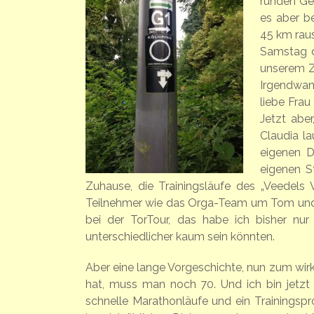
runden Geb
es aber b
45 km raus
Samstag d
unserem Ze
Irgendwan
liebe Frau
Jetzt aber
Claudia la
eigenen D
eigenen St
Zuhause, die Trainingsläufe des „Veedels 
Teilnehmer wie das Orga-Team um Tom und Th
bei der TorTour, das habe ich bisher nu
unterschiedlicher kaum sein könnten.
Aber eine lange Vorgeschichte, nun zum wirk
hat, muss man noch 70. Und ich bin jetzt k
schnelle Marathonläufe und ein Trainingsp