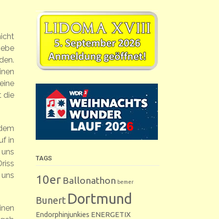
icht
iebe
den.
inen
eine
 die
 dem
uf in
 uns
TAGS
riss
 uns
10er
Ballonathon
bemer
Dortmund
Bunert
inen
Endorphinjunkies
ENERGETIX