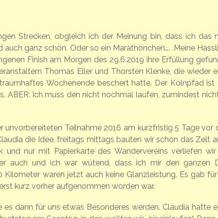
ngen Strecken, obgleich ich der Meinung bin, dass ich das n
nd auch ganz schön. Oder so ein Marathönchen…. .Meine Hassl
enen Finish am Morgen des 29.6.2019 ihre Erfüllung gefun
 Veranstaltern Thomas Eller und Thorsten Klenke, die wieder e
-)traumhaftes Wochenende beschert hatte. Der Kölnpfad ist 
us. ABER: Ich muss den nicht nochmal laufen, zumindest nicht
er unvorbereiteten Teilnahme 2016 am kurzfristig 5 Tage vor
laudia die Idee, freitags mittags bauten wir schon das Zelt a
 und nur mit Papierkarte des Wandervereins verliefen wir
äter auch und ich war wütend, dass ich mir den ganzen D
 Kilometer waren jetzt auch keine Glanzleistung. Es gab für
ja erst kurz vorher aufgenommen worden war.
e es dann für uns etwas Besonderes werden. Claudia hatte e