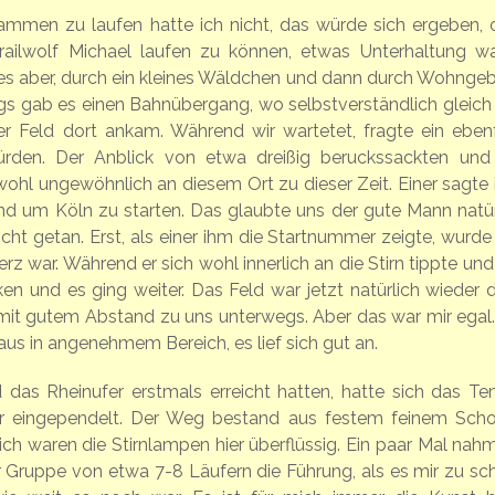
mmen zu laufen hatte ich nicht, das würde sich ergeben, 
 Trailwolf Michael laufen zu können, etwas Unterhaltung wa
 es aber, durch ein kleines Wäldchen und dann durch Wohngeb
egs gab es einen Bahnübergang, wo selbstverständlich gleich
r Feld dort ankam. Während wir wartetet, fragte ein ebenf
ürden. Der Anblick von etwa dreißig beruckssackten und
hl ungewöhnlich an diesem Ort zu dieser Zeit. Einer sagte 
und um Köln zu starten. Das glaubte uns der gute Mann natür
nicht getan. Erst, als einer ihm die Startnummer zeigte, wurde
z war. Während er sich wohl innerlich an die Stirn tippte und
n und es ging weiter. Das Feld war jetzt natürlich wieder d
mit gutem Abstand zu uns unterwegs. Aber das war mir egal.
us in angenehmem Bereich, es lief sich gut an.
nd das Rheinufer erstmals erreicht hatten, hatte sich das T
er eingependelt. Der Weg bestand aus festem feinem Schot
ch waren die Stirnlampen hier überflüssig. Ein paar Mal nahm
Gruppe von etwa 7-8 Läufern die Führung, als es mir zu sch