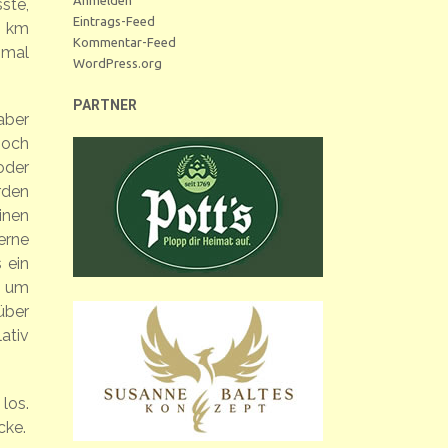
ste,
Eintrags-Feed
0 km
Kommentar-Feed
hmal
WordPress.org
PARTNER
aber
noch
oder
rden
inen
erne
 ein
, um
über
ativ
los.
cke.