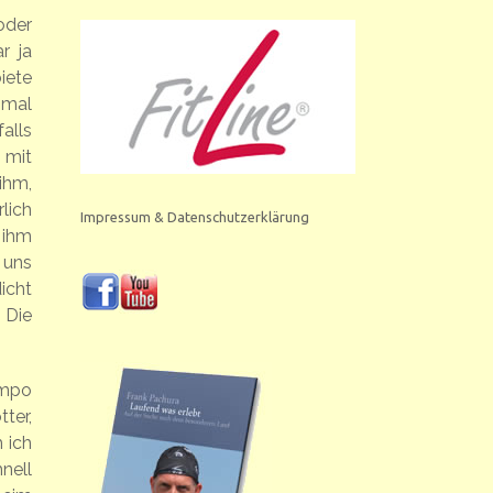
oder
r ja
iete
 mal
alls
 mit
ihm,
lich
Impressum & Datenschutzerklärung
 ihm
 uns
icht
 Die
empo
ter,
 ich
nell