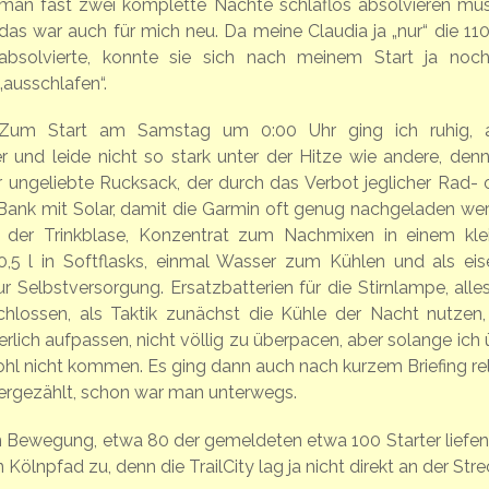
man fast zwei komplette Nächte schlaflos absolvieren müs
das war auch für mich neu. Da meine Claudia ja „nur“ die 11
absolvierte, konnte sie sich nach meinem Start ja noc
„ausschlafen“.
Zum Start am Samstag um 0:00 Uhr ging ich ruhig, 
r und leide nicht so stark unter der Hitze wie andere, den
 ungeliebte Rucksack, der durch das Verbot jeglicher Rad- 
-Bank mit Solar, damit die Garmin oft genug nachgeladen we
n der Trinkblase, Konzentrat zum Nachmixen in einem kle
,5 l in Softflasks, einmal Wasser zum Kühlen und als eis
 Selbstversorgung. Ersatzbatterien für die Stirnlampe, alles
chlossen, als Taktik zunächst die Kühle der Nacht nutzen
ich aufpassen, nicht völlig zu überpacen, aber solange ich 
ohl nicht kommen. Es ging dann auch nach kurzem Briefing rel
tergezählt, schon war man unterwegs.
n Bewegung, etwa 80 der gemeldeten etwa 100 Starter liefen 
ölnpfad zu, denn die TrailCity lag ja nicht direkt an der Stre