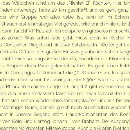
 das Wäldchen rund um das „Niehler Ei“ flüchten. Hier bin
 Stunden unterwegs, habe 20 km geschafft und es geht ganz 
er eine Gruppe, wer alles dabei ist, kann ich im Schein
st auch erst einmal egal. Viel geredet wird ohnehin nicht. En
 dann taucht VP Nr. 2 auf. Ich verspüre ein größeres menschli
ras zurück. Was unten raus geht, muss oben in frischer 
 Obst, einen Riegel und ein paar Salzbrezeln. Weiter geht e
r und am Ostufer des großen Flusses glaube ich schon lan
ch laufe mich so langsam wieder ein, nachdem die Kilometer
und Ampeln doch Pace gekostet hatten. Es geht einen Fel
inen Campingplatz vorbei auf die 30 Kilometer zu. Ich spür
nd muss mich schon fast zwingen, hier 6:30er Pace zu laufen
e Rheindamm hinter Langel 1 (Langel 2 gibt es nochmal, 
ls den Rhein verlassen) lässt vor mir zwei vereinzelte Lic
s hat sich schon wieder auseinandergelaufen und ich bin wi
r Worringer Bruch, den wir gleich noch durchlaufen werden. 
lacht in unserer Gegend statt. Hauptkontrahenten des Konfl
f von Köln, und Herzog Johann I. von Brabant. Der Ausgang
samten Nordwesten Mitteleuropas. Auch die Grafen Dietrich