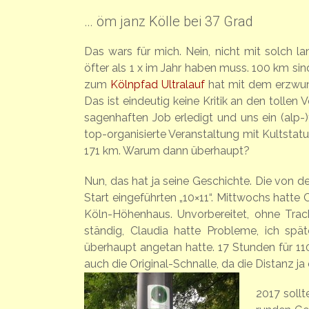
… öm janz Kölle bei 37 Grad
Das wars für mich. Nein, nicht mit solch la
öfter als 1 x im Jahr haben muss. 100 km si
zum
Kölnpfad Ultralauf
hat mit dem erzwung
Das ist eindeutig keine Kritik an den tollen
sagenhaften Job erledigt und uns ein (alp
top-organisierte Veranstaltung mit Kultstat
171 km. Warum dann überhaupt?
Nun, das hat ja seine Geschichte. Die von d
Start eingeführten „10×11“. Mittwochs hatte C
Köln-Höhenhaus. Unvorbereitet, ohne Track
ständig, Claudia hatte Probleme, ich sp
überhaupt angetan hatte. 17 Stunden für 110
auch die Original-Schnalle, da die Distanz 
2017 sollt