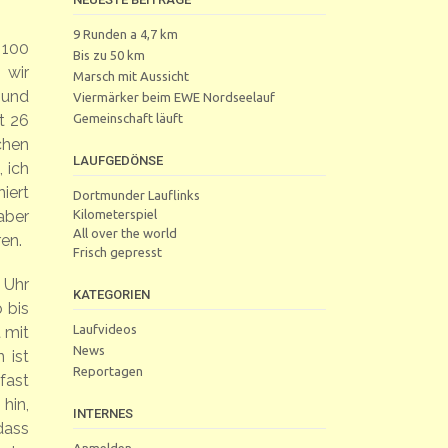
9 Runden a 4,7 km
 100
Bis zu 50 km
 wir
Marsch mit Aussicht
 und
Viermärker beim EWE Nordseelauf
Gemeinschaft läuft
t 26
chen
LAUFGEDÖNSE
 ich
iert
Dortmunder Lauflinks
Kilometerspiel
aber
All over the world
en.
Frisch gepresst
 Uhr
KATEGORIEN
 bis
Laufvideos
 mit
News
 ist
Reportagen
fast
hin,
INTERNES
dass
Anmelden