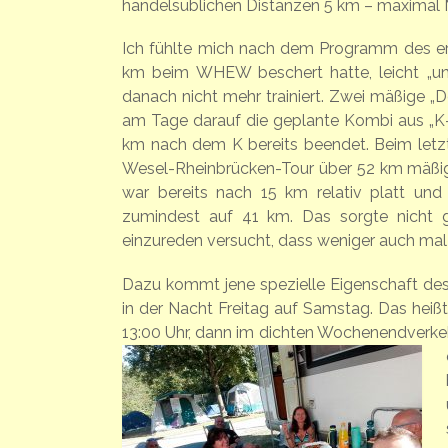
handelsüblichen Distanzen 5 km – maximal M
Ich fühlte mich nach dem Programm des ers
km beim WHEW beschert hatte, leicht „unter
danach nicht mehr trainiert. Zwei mäßige 
am Tage darauf die geplante Kombi aus „K
km nach dem K bereits beendet. Beim letz
Wesel-Rheinbrücken-Tour über 52 km mäßig g
war bereits nach 15 km relativ platt und
zumindest auf 41 km. Das sorgte nicht g
einzureden versucht, dass weniger auch mal m
Dazu kommt jene spezielle Eigenschaft des
in der Nacht Freitag auf Samstag. Das heiß
13:00 Uhr, dann im dichten Wochenendverke