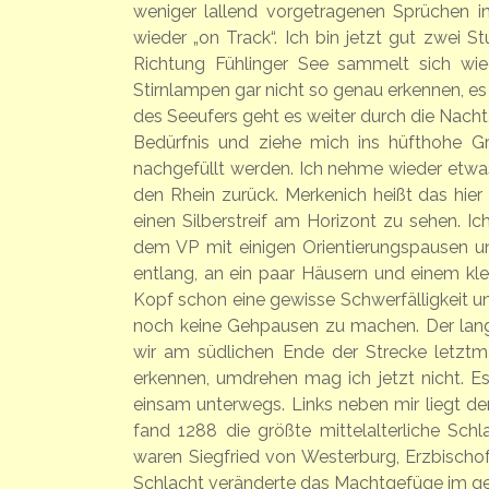
weniger lallend vorgetragenen Sprüchen in
wieder „on Track“. Ich bin jetzt gut zwei
Richtung Fühlinger See sammelt sich wied
Stirnlampen gar nicht so genau erkennen, es i
des Seeufers geht es weiter durch die Nacht,
Bedürfnis und ziehe mich ins hüfthohe G
nachgefüllt werden. Ich nehme wieder etwas
den Rhein zurück. Merkenich heißt das hie
einen Silberstreif am Horizont zu sehen. I
dem VP mit einigen Orientierungspausen 
entlang, an ein paar Häusern und einem kle
Kopf schon eine gewisse Schwerfälligkeit u
noch keine Gehpausen zu machen. Der lang
wir am südlichen Ende der Strecke letztma
erkennen, umdrehen mag ich jetzt nicht. E
einsam unterwegs. Links neben mir liegt de
fand 1288 die größte mittelalterliche Sch
waren Siegfried von Westerburg, Erzbischo
Schlacht veränderte das Machtgefüge im ge