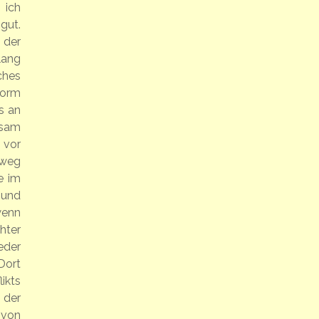
 ich
gut.
 der
tlang
ches
Form
s an
gsam
 vor
dweg
e im
 und
wenn
hter
eder
Dort
ikts
 der
 von