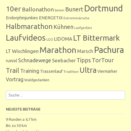
Dortmund
10er
Bunert
Ballonathon
bemer
Endorphinjunkies
ENERGETIX
Extremmärsche
Halbmarathon
Kühnen
Laufgedöns
Laufvideos
LT Bittermark
LIDOMA
LGO
Marathon
Pachura
LT Wischlingen
Marsch
Tipps
TorTour
Schnadewege
Seebacher
ruWel
Ultra
Trail
Training
Trassenlauf
Viermärker
Triathlon
Vortrag
Waldgedanken
NEUESTE BEITRÄGE
9 Runden a 4,7 km
Bis zu 50 km