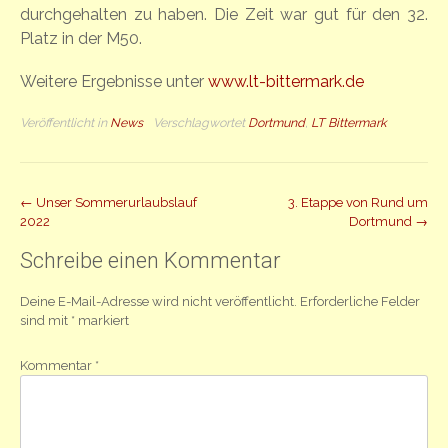
durchgehalten zu haben. Die Zeit war gut für den 32.
Platz in der M50.
Weitere Ergebnisse unter
www.lt-bittermark.de
Veröffentlicht in
News
Verschlagwortet
Dortmund
,
LT Bittermark
Beitrag
←
Unser Sommerurlaubslauf
3. Etappe von Rund um
2022
Dortmund
→
Navigation
Schreibe einen Kommentar
Deine E-Mail-Adresse wird nicht veröffentlicht.
Erforderliche Felder
sind mit
*
markiert
Kommentar
*