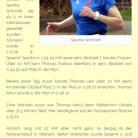
Sandra
Schmidt, die
als 2. in ihren
Altersklassen
gewertet
wurden.
Sandra Schmidt
Tillmann
wurde in
1:17:16 8.
Gesamt, Sandra in 1:34:44 mit neuer pers. Bestzeit 7. bei den Frauen.
Über 10 KM kam Thomas Krakow ebenfalls in pers. Bestzeit von
0:44:50 auf Platz 6. der M30.
Bereits einen Tag zuvor konnte Thomas Lein über 10 KM beim
Kirchender Citylauf Platz 3 in der M45 in 0:38:17 erreichen. Thomas
Karcz wurde 5. der M40 in 0:48:12.
Zwei Wochen zuvor war Thomas Karcz beim Matterhorn Ultraks
über 31,5 KM am Start. Hier benötigte er auf der hochalpinen Strecke
5:35:22.
Ähnlich lang mit 33 KM, aber nicht ganz so bergig ist der
Panoramalauf in Altenahr. Stefan Wietscher wurde Gesamt 3. und