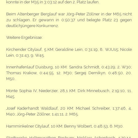
konnte in der M35 in 3:03:12 auf den 2. Platz laufen.
Beim Altenberger Berglauf war Jörg-Peter Zöllner in der M65 nicht
zu schlagen. Er gewann in 0:50:37 und belegte Platz 23 gegen
deutlichjüngere Konkurrenz.
Weitere Ergebnisse:
Kirchender Citylauf, 5 KM: Geraldine Lein, 0:31:19, 8. WJU15; Nicole
Lein, 0:31:43, 9. W45.
Innenhafenlauf Duisburg, 10 KM: Sandra Schmidt, 0:43:29, 2. W30;
Thomas Krakow, 0:44:55, 12. M30; Sergej Demikyn, 0:48:50, 20.
M50.
Monte Sophia IV, Niederzier, 28,1 KM: Dirk Minnebusch, 2:19:10, 11.
M45.
Josef Kaderhandt Waldlauf, 20 KM: Michael Schreiber, 1:37:46, 4.
M40; Jörg-Peter Zöllner, 1:41:11, 2. M65.
Hamminkelner Citylauf, 10 KM: Benny Wolbert, 0:48:53, 6. M30.
Stadtwerke Halbmarathon Bochum: Nicklars Achenbach, 1:29:14,