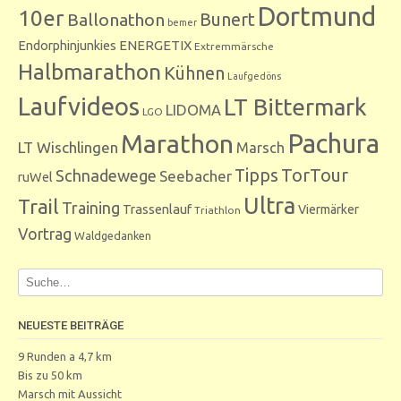
Dortmund
10er
Bunert
Ballonathon
bemer
Endorphinjunkies
ENERGETIX
Extremmärsche
Halbmarathon
Kühnen
Laufgedöns
Laufvideos
LT Bittermark
LIDOMA
LGO
Marathon
Pachura
LT Wischlingen
Marsch
Tipps
TorTour
Schnadewege
Seebacher
ruWel
Ultra
Trail
Training
Trassenlauf
Viermärker
Triathlon
Vortrag
Waldgedanken
NEUESTE BEITRÄGE
9 Runden a 4,7 km
Bis zu 50 km
Marsch mit Aussicht