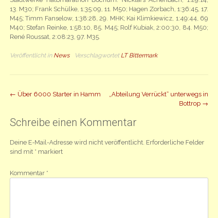
13. M30; Frank Schülke, 1:35:09, 11. M50; Hagen Zorbach, 1:36:45, 17.
M45; Timm Fanselow, 1:38:28, 29. MHK; Kai Klimkiewicz, 1:49:44, 69
M40; Stefan Reinke, 1:58:10, 85. M45; Rolf Kubiak, 2:00:30, 84. M50;
René Roussat, 2:08:23, 97. M35.
Veröffentlicht in
News
Verschlagwortet
LT Bittermark
Beitrag
←
Über 6000 Starter in Hamm
„Abteilung Verrückt“ unterwegs in
Bottrop
→
Navigation
Schreibe einen Kommentar
Deine E-Mail-Adresse wird nicht veröffentlicht.
Erforderliche Felder
sind mit
*
markiert
Kommentar
*