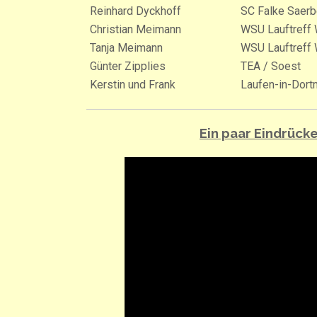
Reinhard Dyckhoff
SC Falke Saer
Christian Meimann
WSU Lauftreff 
Tanja Meimann
WSU Lauftreff 
Günter Zipplies
TEA / Soest
Kerstin und Frank
Laufen-in-Dort
Ein paar Eindrüc