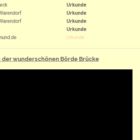
beck
Urkunde
Warendorf
Urkunde
Warendorf
Urkunde
Urkunde
mund.de
Urkunde
ke der wunderschönen Börde Brücke