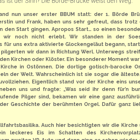
s ist der Sinn? Die Börde-Brücke weist den Weg.
and nun unser erster BBUM statt: der 1. Börde Br
erstin und Frank, haben uns sehr gefreut, dass trotz
n den Start gingen. Apropos Start… so einen besond
 wir noch nicht erlebt. Wir standen in der Soes
 für uns extra aktivierte Glockengeläut begann, star
 pilgerten wir dann in Richtung Werl. Unterwegs strei
nden Kirchen oder Klöster. Ein besonderer Moment war
Kirche in Ostönnen. Die dortige gotisch-barocke O
ln der Welt. Wahrscheinlich ist sie sogar die älteste
vollziehen. Eigentlich stand vor der Kirche eins uns
 neben uns und fragte: „Was seid ihr denn für’n bu
laufende Pilger sind, bekamen wir eine ganz ausführl
g der Geschichte der berühmten Orgel. Dafür ganz li
lfahrtsbasilika. Auch hier besichtigten wir die Kirche
n leckeres Eis im Schatten des Kirchenvorplatz