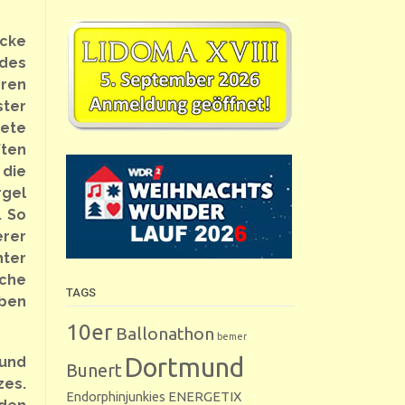
ücke
 des
eren
ter
tete
ften
 die
rgel
. So
erer
nter
iche
TAGS
eben
10er
Ballonathon
bemer
Dortmund
 und
Bunert
es.
Endorphinjunkies
ENERGETIX