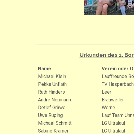
Urkunden des 1. Bö
Name
Verein oder O
Michael Klein
Lauffreunde Bö
Pekka Unflath
TV Hasperbach
Ruth Hinders
Leer
André Neumann
Brauweiler
Detlef Gräwe
Werne
Uwe Rüping
Lauf Team Unn
Michael Schmitt
LG Ultralauf
Sabine Kramer
LG Ultralauf