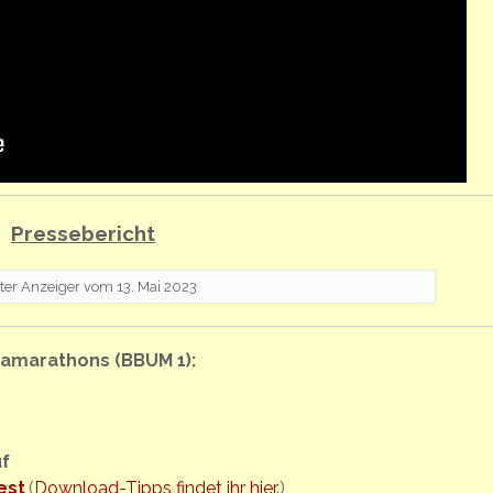
Pressebericht
ter Anzeiger vom 13. Mai 2023
ramarathons (BBUM 1):
uf
est
(
Download-Tipps findet ihr hier.
)