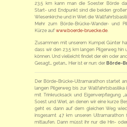
23,5 km kann man die Soester Börde dab
Start- und Endpunkt sind die beiden großen 
Wiesenkirche und in Werl die
Wallfahrtsbasili
Mehr zum Börde-Brücke-Wander- und Pilg
Kürze auf
www.boerde-bruecke.de
.
Zusammen mit unserem Kumpel Günter habe
dass wir den 23,5 km langen Pilgerweg hin
können. Und vielleicht findet der ein oder a
Gesagt… getan… Hier ist er nun: der
Börde-B
Der Börde-Brücke-Ultramarathon startet an 
langen Pilgerweg bis zur Wallfahrtsbasilika 
mit Trinkrucksack und Eigenverpflegung „a
Soest und Werl, an denen wir eine kurze Be
geht es dann auf dem gleichen Weg wied
insgesamt 47 km unseren Ultramarathon fin
mitlaufen. Dann müsst ihr nur die Hin- ode