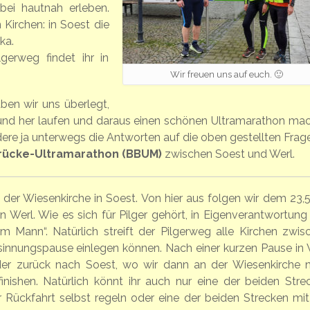
ei hautnah erleben.
Kirchen: in Soest die
ka.
erweg findet ihr in
Wir freuen uns auf euch. 🙂
n wir uns überlegt,
 und her laufen und daraus einen schönen Ultramarathon ma
ndere ja unterwegs die Antworten auf die oben gestellten Frag
rücke-Ultramarathon (BBUM)
zwischen Soest und Werl.
der Wiesenkirche in Soest. Von hier aus folgen wir dem 23,
in Werl. Wie es sich für Pilger gehört, in Eigenverantwortung
m Mann“. Natürlich streift der Pilgerweg alle Kirchen zwis
sinnungspause einlegen können. Nach einer kurzen Pause in 
er zurück nach Soest, wo wir dann an der Wiesenkirche 
ishen. Natürlich könnt ihr auch nur eine der beiden Stre
r Rückfahrt selbst regeln oder eine der beiden Strecken mit