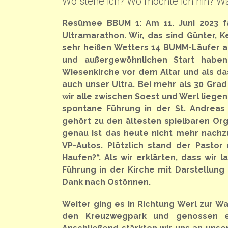
Wo stehe ich? Wo möchte ich hin? Wa
Resümee BBUM 1: Am 11. Juni 2023 f
Ultramarathon. Wir, das sind Günter, K
sehr heißen Wetters 14 BUMM-Läufer a
und außergewöhnlichen Start haben
Wiesenkirche vor dem Altar und als das
auch unser Ultra. Bei mehr als 30 Grad
wir alle zwischen Soest und Werl liege
spontane Führung in der St. Andreas 
gehört zu den ältesten spielbaren Orge
genau ist das heute nicht mehr nachzu
VP-Autos. Plötzlich stand der Pastor
Haufen?“. Als wir erklärten, dass wir 
Führung in der Kirche mit Darstellun
Dank nach Ostönnen.
Weiter ging es in Richtung Werl zur Wal
den Kreuzwegpark und genossen ei