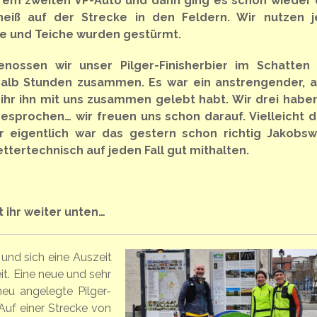
erem zweiten VP-Auto und dann ging es schon wieder
eiß auf der Strecke in den Feldern. Wir nutzen 
he und Teiche wurden gestürmt.
nossen wir unser Pilger-Finisherbier im Schatten
alb Stunden zusammen. Es war ein anstrengender, 
ihr ihn mit uns zusammen gelebt habt. Wir drei habe
sprochen… wir freuen uns schon darauf. Vielleicht 
r eigentlich war das gestern schon richtig Jakobs
ttertechnisch auf jeden Fall gut mithalten.
 ihr weiter unten…
 und sich eine Auszeit
t. Eine neue und sehr
neu angelegte Pilger-
uf einer Strecke von