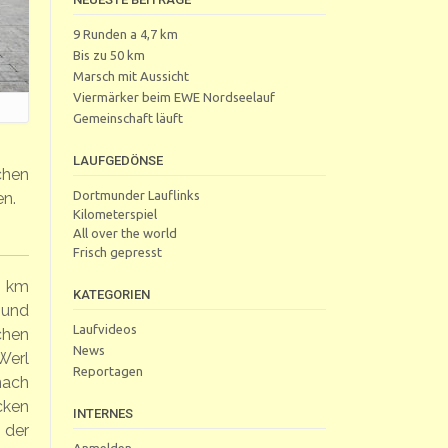
9 Runden a 4,7 km
Bis zu 50 km
Marsch mit Aussicht
Viermärker beim EWE Nordseelauf
Gemeinschaft läuft
LAUFGEDÖNSE
chen
Dortmunder Lauflinks
en.
Kilometerspiel
All over the world
Frisch gepresst
5 km
KATEGORIEN
 und
Laufvideos
chen
News
Werl
Reportagen
nach
cken
INTERNES
 der
Anmelden