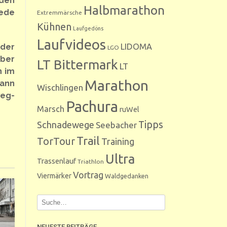
 den
Halbmarathon
jede
Extremmärsche
Kühnen
Laufgedöns
Laufvideos
LIDOMA
 der
LGO
aber
LT Bittermark
LT
n im
Marathon
dann
Wischlingen
weg-
Pachura
Marsch
ruWel
Tipps
Schnadewege
Seebacher
Trail
TorTour
Training
Ultra
Trassenlauf
Triathlon
Vortrag
Viermärker
Waldgedanken
NEUESTE BEITRÄGE