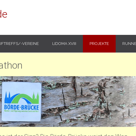
de
UFTREFFS/-VEREINE
LIDOMA XVIII
PROJEKTE
RUNNE
athon