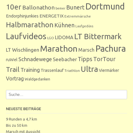
Dortmund
10er
Bunert
Ballonathon
bemer
Endorphinjunkies
ENERGETIX
Extremmärsche
Halbmarathon
Kühnen
Laufgedöns
Laufvideos
LT Bittermark
LIDOMA
LGO
Marathon
Pachura
LT Wischlingen
Marsch
Tipps
TorTour
Schnadewege
Seebacher
ruWel
Ultra
Trail
Training
Trassenlauf
Viermärker
Triathlon
Vortrag
Waldgedanken
NEUESTE BEITRÄGE
9 Runden a 4,7 km
Bis zu 50 km
Marsch mit Aussicht