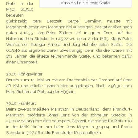
Arnold v.l.n.r. Älteste Staffel
Platz in der
M30. 6:15:10
bedeuten
gleichzeitig pers. Bestzeit! Sergej Demikyn musste mit
Magenproblemen am Marathonziel aussteigen, das tat er aber nach
guten 4:12:35. Jörg-Peter Zöllner lief in guter Form auf der
Halbmarathon-Strecke. In 1:45:22 wurde er 2. der M65. Klaus-Peter
Weinbörner, Rüdiger Arnold und Jörg Hohnke liefen Staffel. Die
6:13:40 als Ergebnis waren Zweitrangig, denn die drei waren mit
192 Jahren die älteste teilnehmende Staffel und bekamen dafür
einen Ehrenpreis.
30.10. Königswinter
Bereits zum 14. Mal wurde am Drachenfels der Drachenlauf über
26 KM und etliche Höhenmeter ausgetragen. Nach 2:56:30 kam
Marc Richter auf Platz 44 der M35 ein.
30.10. Frankfurt
Beim zweitschnellsten Marathon in Deutschland, dem Frankfurt-
Marathon, profitierte Jonas Lenz von der schnellen Strecke. In
2:50:02 gelang ihm eine neue pers. Bestzeit, die reichte für Platz 100
in der MHK. Hinter ihm liefen Jens Meyer in 3:14:04 und Frank
Schülke in 3:27:08 in die Frankfurter Messehalle ein.