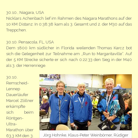
30.10., Niagara, USA
Nicklars Achenbach lief im Rahmen des Niagara Marathons auf der
10 KM Distanz. In 0:38:38 kam als 3. Gesamt und 2. der M30 auf das
Treppchen.
30.10. Pensacola, FL, USA
Dem 1800 km südlicher in Florida weilenden Thomas Karcz bot
sich die Gelegenheit zur Teilnahme am „Run to Margaritaville“. Auf
der 5 KM Strecke sicherte er sich nach 0:22:33 den Sieg in der M40
als 3. der Herrenriege.
30.10.
Remscheid-
Lennep
Dauerläufer
Marcel Zöllner
erkämpfte
sich beim
Röntgen-
Ultra-
Marathon über
Jörg Hohnke, Klaus-Peter Weinbörner, Rüdiger
63,3 KM den 3.