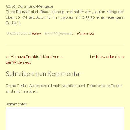
30.10. Dortmund-Mengede
René Roussat blieb Bodenständig und nahm am „Lauf in Mengede“
über 10 KM teil. Auch für ihn gab es mit 0:55:50 eine neue pers.
Bestzeit.
Veröffentlicht in
News
Verschlagwortet
LT Bittermark
Beitrag
←
Mainova Frankfurt Marathon –
Ich bin wieder da
→
der Wille siegt
Navigation
Schreibe einen Kommentar
Deine E-Mail-Adresse wird nicht veröffentlicht.
Erforderliche Felder
sind mit
*
markiert
Kommentar
*