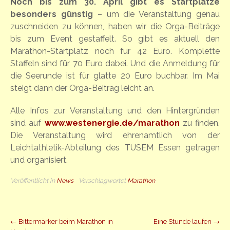
Noch bis zum 30. April gibt es Startplätze
besonders günstig
– um die Veranstaltung genau
zuschneiden zu können, haben wir die Orga-Beiträge
bis zum Event gestaffelt.
So gibt es aktuell den
Marathon-Startplatz noch für 42 Euro.
Komplette
Staffeln sind für 70 Euro dabei.
Und die Anmeldung für
die Seerunde ist für glatte 20 Euro buchbar.
Im Mai
steigt dann der Orga-Beitrag leicht an.
Alle Infos zur Veranstaltung und den Hintergründen
sind auf
www.westenergie.de/marathon
zu finden.
Die Veranstaltung wird ehrenamtlich von der
Leichtathletik-Abteilung des TUSEM Essen getragen
und organisiert.
Veröffentlicht in
News
Verschlagwortet
Marathon
Beitrag
←
Bittermärker beim Marathon in
Eine Stunde laufen
→