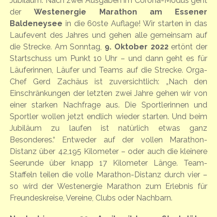
Jubiläum: Nach zwei Ausgaben im Corona-Modus geht
der
Westenergie Marathon am Essener
Baldeneysee
in die 60ste Auflage! Wir starten in das
Laufevent des Jahres und gehen alle gemeinsam auf
die Strecke. Am Sonntag,
9. Oktober 2022
ertönt der
Startschuss um Punkt 10 Uhr – und dann geht es für
Läuferinnen, Läufer und Teams auf die Strecke.
Orga-
Chef Gerd Zachäus ist zuversichtlich: „Nach den
Einschränkungen der letzten zwei Jahre gehen wir von
einer starken Nachfrage aus. Die Sportlerinnen und
Sportler wollen jetzt endlich wieder starten. Und beim
Jubiläum zu laufen ist natürlich etwas ganz
Besonderes.“
Entweder auf der vollen Marathon-
Distanz über 42,195 Kilometer – oder auch die kleinere
Seerunde über knapp 17 Kilometer Länge. Team-
Staffeln teilen die volle Marathon-Distanz durch vier –
so wird der Westenergie Marathon zum Erlebnis für
Freundeskreise, Vereine, Clubs oder Nachbarn.