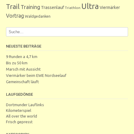
Ultra
Trail
Training
Trassenlauf
Viermärker
Triathlon
Vortrag
Waldgedanken
NEUESTE BEITRÄGE
9 Runden a 4,7 km
Bis zu 50 km
Marsch mit Aussicht
Viermärker beim EWE Nordseelauf
Gemeinschaft läuft
LAUFGEDÖNSE
Dortmunder Lauflinks
Kilometerspiel
All over the world
Frisch gepresst