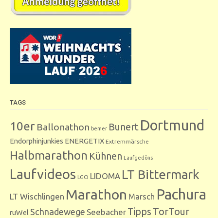
TAGS
Dortmund
10er
Bunert
Ballonathon
bemer
Endorphinjunkies
ENERGETIX
Extremmärsche
Halbmarathon
Kühnen
Laufgedöns
Laufvideos
LT Bittermark
LIDOMA
LGO
Marathon
Pachura
LT Wischlingen
Marsch
Tipps
TorTour
Schnadewege
Seebacher
ruWel