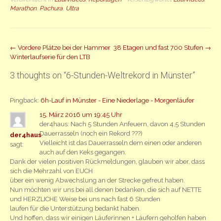
Marathon
,
Pachura
,
Ultra
Beitrag
←
Vordere Plätze bei der Hammer
38 Etagen und fast 700 Stufen
→
Winterlaufserie für den LTB
Navigation
3 thoughts on “
6-Stunden-Weltrekord in Münster
”
Pingback:
6h-Lauf in Münster - Eine Niederlage - Morgenläufer
15. März 2016 um 19:45 Uhr
der4haus: Nach 5 Stunden Anfeuern, davon 4,5 Stunden
Dauerrasseln (noch ein Rekord ???)
der4haus
Vielleicht ist das Dauerrasseln dem einen oder anderen
sagt:
auch auf den Keks gegangen.
Dank der vielen positiven Rückmeldungen, glauben wir aber, dass
sich die Mehrzahl von EUCH
über ein wenig Abwechslung an der Strecke gefreut haben.
Nun möchten wir uns bei all denen bedanken, die sich auf NETTE
und HERZLICHE Weise bei uns nach fast 6 Stunden
laufen für die Unterstützung bedankt haben.
Und hoffen, dass wir einigen Läuferinnen + Läufern geholfen haben