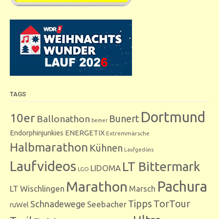
TAGS
Dortmund
10er
Bunert
Ballonathon
bemer
Endorphinjunkies
ENERGETIX
Extremmärsche
Halbmarathon
Kühnen
Laufgedöns
Laufvideos
LT Bittermark
LIDOMA
LGO
Marathon
Pachura
LT Wischlingen
Marsch
Tipps
TorTour
Schnadewege
Seebacher
ruWel