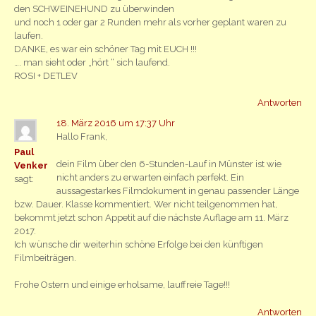
den SCHWEINEHUND zu überwinden
und noch 1 oder gar 2 Runden mehr als vorher geplant waren zu
laufen.
DANKE, es war ein schöner Tag mit EUCH !!!
…. man sieht oder „hört “ sich laufend.
ROSI + DETLEV
Antworten
18. März 2016 um 17:37 Uhr
Hallo Frank,
Paul
dein Film über den 6-Stunden-Lauf in Münster ist wie
Venker
nicht anders zu erwarten einfach perfekt. Ein
sagt:
aussagestarkes Filmdokument in genau passender Länge
bzw. Dauer. Klasse kommentiert. Wer nicht teilgenommen hat,
bekommt jetzt schon Appetit auf die nächste Auflage am 11. März
2017.
Ich wünsche dir weiterhin schöne Erfolge bei den künftigen
Filmbeiträgen.
Frohe Ostern und einige erholsame, lauffreie Tage!!!
Antworten