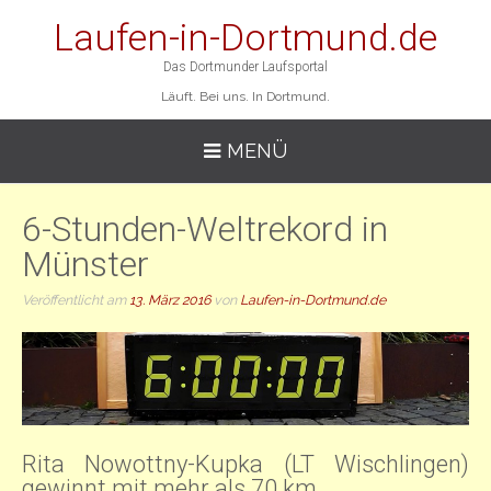
Laufen-in-Dortmund.de
Das Dortmunder Laufsportal
Läuft. Bei uns. In Dortmund.
MENÜ
6-Stunden-Weltrekord in
Münster
Veröffentlicht am
13. März 2016
von
Laufen-in-Dortmund.de
Rita Nowottny-Kupka (LT Wischlingen)
gewinnt mit mehr als 70 km