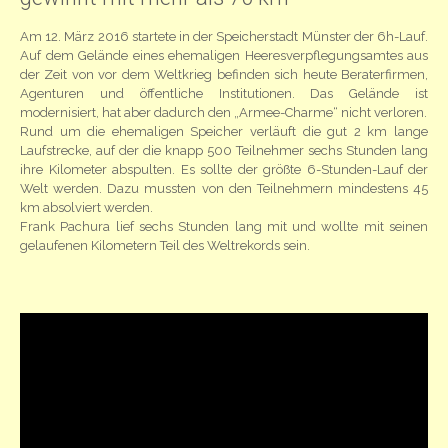
Am 12. März 2016 startete in der Speicherstadt Münster der 6h-Lauf.
Auf dem Gelände eines ehemaligen Heeresverpflegungsamtes aus
der Zeit von vor dem Weltkrieg befinden sich heute Beraterfirmen,
Agenturen und öffentliche Institutionen. Das Gelände ist
modernisiert, hat aber dadurch den „Armee-Charme“ nicht verloren.
Rund um die ehemaligen Speicher verläuft die gut 2 km lange
Laufstrecke, auf der die knapp 500 Teilnehmer sechs Stunden lang
ihre Kilometer abspulten. Es sollte der größte 6-Stunden-Lauf der
Welt werden. Dazu mussten von den Teilnehmern mindestens 45
km absolviert werden.
Frank Pachura lief sechs Stunden lang mit und wollte mit seinen
gelaufenen Kilometern Teil des Weltrekords sein.