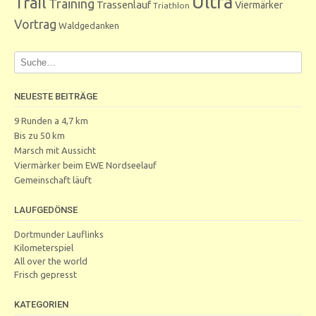
Ultra
Trail
Training
Trassenlauf
Viermärker
Triathlon
Vortrag
Waldgedanken
NEUESTE BEITRÄGE
9 Runden a 4,7 km
Bis zu 50 km
Marsch mit Aussicht
Viermärker beim EWE Nordseelauf
Gemeinschaft läuft
LAUFGEDÖNSE
Dortmunder Lauflinks
Kilometerspiel
All over the world
Frisch gepresst
KATEGORIEN