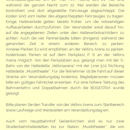
während der ganzen Nacht zum 22. Mai werden die Bereiche
kontrolliert und dort abgestellte Fahrzeuge abgeschleppt. Die
Kosten sind vom Halter des abgeschleppten Fahrzeuges zu tragen.
Einige Halteverbote gelten bereits früher, um die notwendigen
Aufbauarbeiten durchzuführen. Der Veranstalter weist darauf hin,
auf die angegebenen Zeiten unter den Halteverbotsschildern zu
achten. Auch die vier Partnerstädte bitten dringend, während der
genannten Zeit in einem anderen Bereich zu parken.
Anreise/Parken Es wird empfohlen, an der Veltins Arena zu parken.
Kostenloses Parken ist auf dem Parkplatz P 6 an der Veltins
Arena möglich. Von den Parkplätzen aus, gelangt man mit der S-
Bahn von der Haltestelle „Veltinsarena“ mit der Linie 302 Richtung
Haltestelle „Musiktheater“. Für die Teilnehmer ist die Fahrt auf dieser
Strecke am Veranstaltungstag kostenlos. Begleitpersonen müssen
bitte ein gültiges Fahrticket erwerben. Für eine höhere Taktung des
Bahnverkehrs und Doppelbahnen durch die BOGESTRA wurde
gesorgt.
Bitte planen Sie den Transfer von der Veltins Arena zum Startbereich
sowie Laufwege und Wartezeiten am Veranstaltungstag ein.
Auch vom Hauptbahnhof Gelsenkirchen sind es nur zwei
Straßenbahnhaltestellen bis zur Station „Musiktheater“, die von