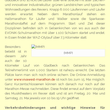
Gladbeck und schickt die Läufer über eine Strecke mit alter Zechen-
und innovativer Industriekultur, grünen Landstrichen und typischen
Wohnsiedlungen des Reviers. Knapp 8.000 Läuferinnen und Läufer
werden erwartet. Neben dem Marathonlauf stehen ein
Halbmarathon für Läufer und Walker sowie die Sparkasse-
Marathonstaffel auf dem Programm. Start und Ziel dieser
Disziplinen befinden sich in Gelsenkirchen von wo aus auch der
EVONIK-Schulmarathon mit über 1.100 Schülern startet und endet.
In Essen findet der WAZ-Citylauf über 7,3 Kilometer statt.
Besonders
beliebt ist in
(MMP)
diesem Jahr
auch der 10
Kilometer Lauf von Gladbeck nach Gelsenkirchen. Das
Teilnehmerlimit von 1.000 Startern ist nahezu erreicht. Die letzten
Plätze kann man sich noch online sichern. Die Online-Anmeldung
unter
www.vivawest-marathon.de
ist noch bis zum 15. Mai möglich.
Ganz Kurzentschlossenen können sich danach nur noch auf der
Marathon-Messe nachmelden. Diese findet erneut auf dem Vorplatz
des Musiktheaters im Revier statt und ist am Freitag, 20. Mai und
Samstag, 21. Mai jeweils von 10 bis 19 Uhr geöffnet.
Verkehrsbehinderungen und wichtige Hinweise für