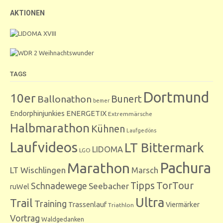
AKTIONEN
TAGS
Dortmund
10er
Bunert
Ballonathon
bemer
Endorphinjunkies
ENERGETIX
Extremmärsche
Halbmarathon
Kühnen
Laufgedöns
Laufvideos
LT Bittermark
LIDOMA
LGO
Marathon
Pachura
LT Wischlingen
Marsch
Tipps
TorTour
Schnadewege
Seebacher
ruWel
Ultra
Trail
Training
Trassenlauf
Viermärker
Triathlon
Vortrag
Waldgedanken