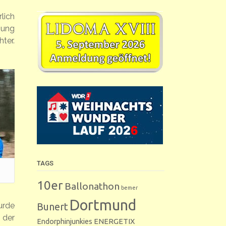
lich
mung
ter.
TAGS
10er
Ballonathon
bemer
Dortmund
Bunert
urde
 der
Endorphinjunkies
ENERGETIX