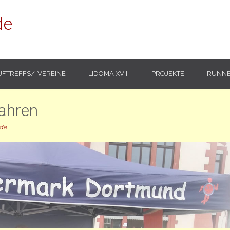
de
UFTREFFS/-VEREINE
LIDOMA XVIII
PROJEKTE
RUNNE
Jahren
.de