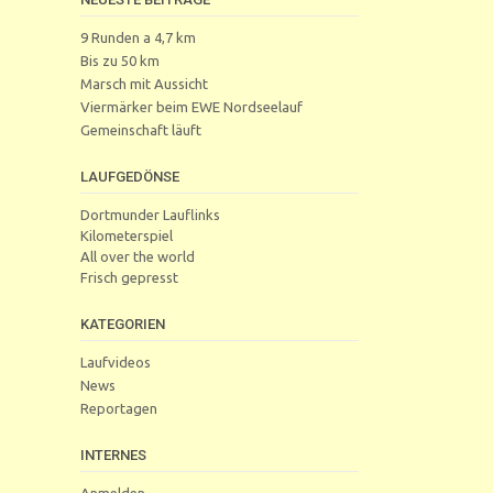
9 Runden a 4,7 km
Bis zu 50 km
Marsch mit Aussicht
Viermärker beim EWE Nordseelauf
Gemeinschaft läuft
LAUFGEDÖNSE
Dortmunder Lauflinks
Kilometerspiel
All over the world
Frisch gepresst
KATEGORIEN
Laufvideos
News
Reportagen
INTERNES
Anmelden