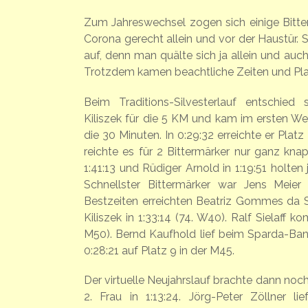
Zum Jahreswechsel zogen sich einige Bitte
Corona gerecht allein und vor der Haustür
auf, denn man quälte sich ja allein und auch
Trotzdem kamen beachtliche Zeiten und Pla
Beim Traditions-Silvesterlauf entschied
Kiliszek für die 5 KM und kam im ersten We
die 30 Minuten. In 0:29:32 erreichte er Plat
reichte es für 2 Bittermärker nur ganz knap
1:41:13 und Rüdiger Arnold in 1:19:51 holte
Schnellster Bittermärker war Jens Meier 
Bestzeiten erreichten Beatriz Gommes da Si
Kiliszek in 1:33:14 (74. W40). Ralf Sielaff ko
M50).
Bernd Kaufhold lief beim Sparda-Ban
0:28:21 auf Platz 9 in der M45.
Der virtuelle Neujahrslauf brachte dann noch
2. Frau in 1:13:24. Jörg-Peter Zöllner 