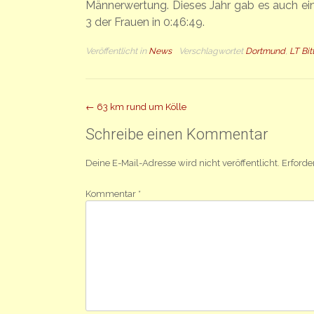
Männerwertung. Dieses Jahr gab es auch ein
3 der Frauen in 0:46:49.
Veröffentlicht in
News
Verschlagwortet
Dortmund
,
LT Bi
Beitrag
←
63 km rund um Kölle
Navigation
Schreibe einen Kommentar
Deine E-Mail-Adresse wird nicht veröffentlicht.
Erforde
Kommentar
*