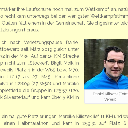
rmärker ihre Laufschuhe noch mal zum Wettkampf an, natür
. So recht kam unterwegs bei den wenigsten Wettkampfstim
 Quälen fällt einem in der Gemeinschaft Gleichgesinnter leich
tzierungen heraus.
 sich nach Verletzungspause Daniel
ttbewerb seit März 2019 gleich unter
z 32 in der M35. Auf der 15 KM Strecke
p nicht zum „Stockerl“. Birgit Moik in
n jeweils Platz 4 in der W65 bzw. M70.
in 1:10:17 als 27. M45. Persönliche
lva in 1:28:09 (27. W50) und Mareike
mplettierte die Gruppe in 1:25:57 (120.
Daniel Kiliszek (Foto:
k Silvesterlauf und kam über 5 KM in
Verein)
 einmal gute Platzierungen. Mareike Kiliszek lief 11 KM und w
lief einen Halbmarathon und kam in 1:59:31 auf Platz 6