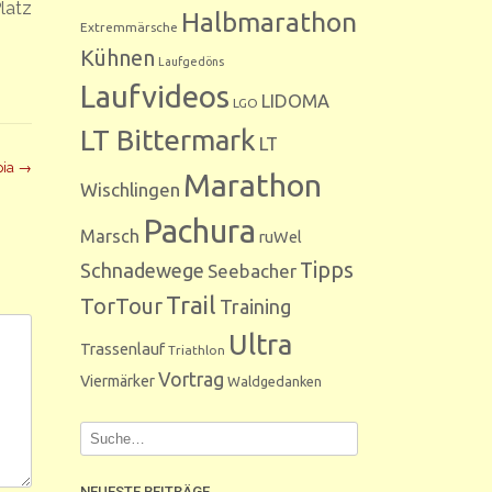
latz
Halbmarathon
Extremmärsche
Kühnen
Laufgedöns
Laufvideos
LIDOMA
LGO
LT Bittermark
LT
pia
→
Marathon
Wischlingen
Pachura
Marsch
ruWel
Tipps
Schnadewege
Seebacher
Trail
TorTour
Training
Ultra
Trassenlauf
Triathlon
Vortrag
Viermärker
Waldgedanken
NEUESTE BEITRÄGE