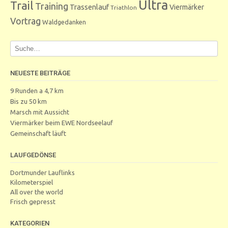
Ultra
Trail
Training
Trassenlauf
Viermärker
Triathlon
Vortrag
Waldgedanken
NEUESTE BEITRÄGE
9 Runden a 4,7 km
Bis zu 50 km
Marsch mit Aussicht
Viermärker beim EWE Nordseelauf
Gemeinschaft läuft
LAUFGEDÖNSE
Dortmunder Lauflinks
Kilometerspiel
All over the world
Frisch gepresst
KATEGORIEN