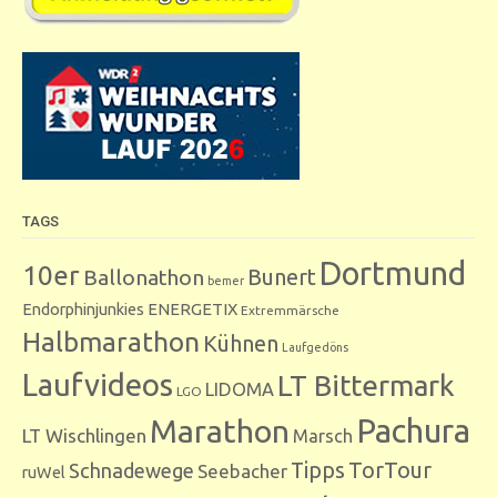
TAGS
Dortmund
10er
Bunert
Ballonathon
bemer
Endorphinjunkies
ENERGETIX
Extremmärsche
Halbmarathon
Kühnen
Laufgedöns
Laufvideos
LT Bittermark
LIDOMA
LGO
Marathon
Pachura
LT Wischlingen
Marsch
Tipps
TorTour
Schnadewege
Seebacher
ruWel