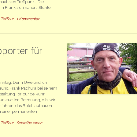
ächsten Treffpunkt. Die
n Frank sich nähert, Stühle
,
TorTour
1 Kommentar
porter für
sonntag. Denn Uwe und ich
reund Frank Pachura bei seinem
staltung TorTour de Ruhr
unktuellen Betreuung, d.h. wir
nfahren, das Büfett aufbauen
in einer permanenten
,
TorTour
Schreibe einen