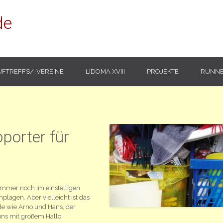
de
UFTREFFS/-VEREINE
LIDOMA XVIII
PROJEKTE
RUNNE
porter für
h immer noch im einstelligen
lagen. Aber vielleicht ist das
de wie Arno und Hans, der
ns mit großem Hallo