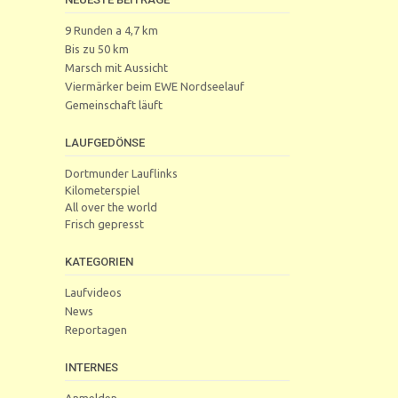
9 Runden a 4,7 km
Bis zu 50 km
Marsch mit Aussicht
Viermärker beim EWE Nordseelauf
Gemeinschaft läuft
LAUFGEDÖNSE
Dortmunder Lauflinks
Kilometerspiel
All over the world
Frisch gepresst
KATEGORIEN
Laufvideos
News
Reportagen
INTERNES
Anmelden