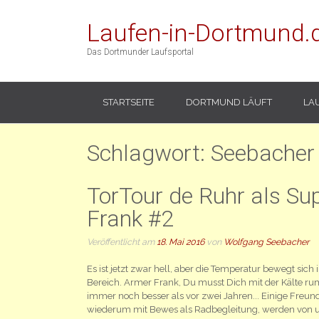
Laufen-in-Dortmund.
Das Dortmunder Laufsportal
STARTSEITE
DORTMUND LÄUFT
LA
Schlagwort:
Seebacher
TorTour de Ruhr als Sup
Frank #2
Veröffentlicht am
18. Mai 2016
von
Wolfgang Seebacher
Es ist jetzt zwar hell, aber die Temperatur bewegt sic
Bereich. Armer Frank, Du musst Dich mit der Kälte rump
immer noch besser als vor zwei Jahren... Einige Freun
wiederum mit Bewes als Radbegleitung, werden von u