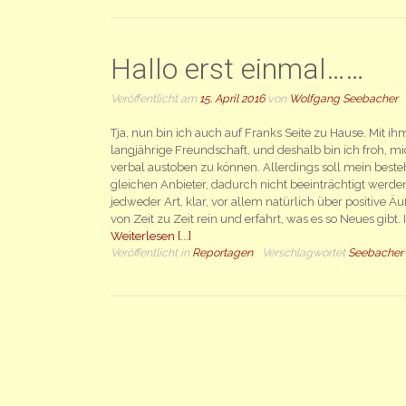
Hallo erst einmal……
Veröffentlicht am
15. April 2016
von
Wolfgang Seebacher
Tja, nun bin ich auch auf Franks Seite zu Hause. Mit i
langjährige Freundschaft, und deshalb bin ich froh, 
verbal austoben zu können. Allerdings soll mein best
gleichen Anbieter, dadurch nicht beeinträchtigt werde
jedweder Art, klar, vor allem natürlich über positive 
von Zeit zu Zeit rein und erfahrt, was es so Neues gibt
Weiterlesen [...]
Veröffentlicht in
Reportagen
Verschlagwortet
Seebacher
Beiträge
Navigation