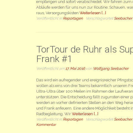
empfangen und sofort verabschiedet. Wir fahren zum n
Abläufe werden für uns nun zur Routine: Schauen, wan
raus, Versorgungskisten
Weiterlesen [...]
Veröffentlicht in
Reportagen
Verschlagwortet
Seebacher
TorTour de Ruhr als Sup
Frank #1
Veröffentlicht am
17. Mai 2016
von
Wolfgang Seebacher
Das wird ein aufregender und ereignisreicher Pfingst
wollen als eins von drei Teams bekanntlich unseren F
Ultra-Ultra über 100 Meilen im Rahmen der Laufveran
unterstützen. Die Entscheidung fällt zugunsten einer p
werden an vorher definierten Stellen an den Weg hera
und Frank anfeuern. Eine andere Möglichkeit besteht 
Radbegleitung. Wir
Weiterlesen [...]
Veröffentlicht in
Reportagen
Verschlagwortet
Seebacher
Kommentar