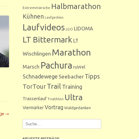
Halbmarathon
Extremmärsche
Kühnen
Laufgedöns
Laufvideos
LIDOMA
LGO
LT Bittermark
LT
Marathon
Wischlingen
Pachura
Marsch
ruWel
Tipps
Schnadewege
Seebacher
Trail
TorTour
Training
Ultra
Trassenlauf
Triathlon
Vortrag
Viermärker
Waldgedanken
äge
→
NEUESTE BEITRÄGE