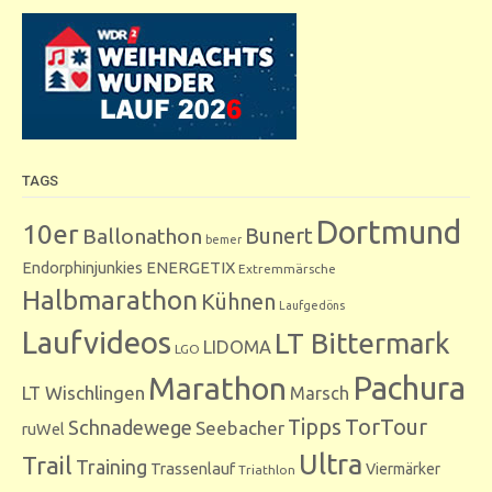
TAGS
Dortmund
10er
Bunert
Ballonathon
bemer
Endorphinjunkies
ENERGETIX
Extremmärsche
Halbmarathon
Kühnen
Laufgedöns
Laufvideos
LT Bittermark
LIDOMA
LGO
Marathon
Pachura
LT Wischlingen
Marsch
Tipps
TorTour
Schnadewege
Seebacher
ruWel
Ultra
Trail
Training
Trassenlauf
Viermärker
Triathlon