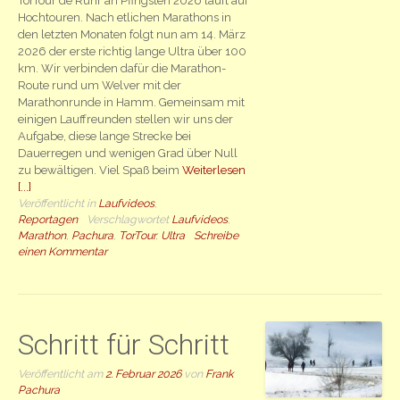
TorTour de Ruhr an Pfingsten 2026 läuft auf
Hochtouren. Nach etlichen Marathons in
den letzten Monaten folgt nun am 14. März
2026 der erste richtig lange Ultra über 100
km. Wir verbinden dafür die Marathon-
Route rund um Welver mit der
Marathonrunde in Hamm. Gemeinsam mit
einigen Lauffreunden stellen wir uns der
Aufgabe, diese lange Strecke bei
Dauerregen und wenigen Grad über Null
zu bewältigen. Viel Spaß beim
Weiterlesen
[...]
Veröffentlicht in
Laufvideos
,
Reportagen
Verschlagwortet
Laufvideos
,
Marathon
,
Pachura
,
TorTour
,
Ultra
Schreibe
einen Kommentar
Schritt für Schritt
Veröffentlicht am
2. Februar 2026
von
Frank
Pachura