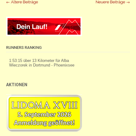
Beiträge
←
Ältere Beiträge
Neuere Beiträge
→
Navigation
RUNNERS RANKING
AKTIONEN