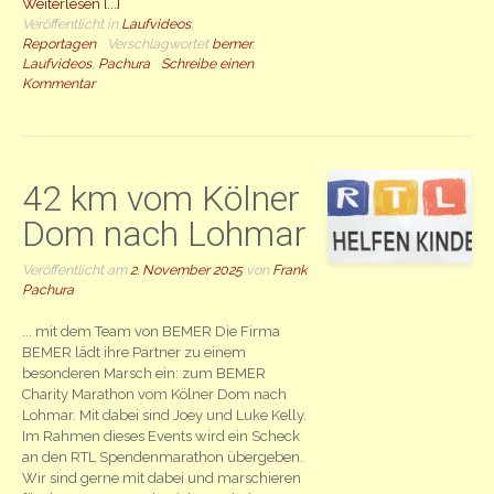
Weiterlesen [...]
Veröffentlicht in
Laufvideos
,
Reportagen
Verschlagwortet
bemer
,
Laufvideos
,
Pachura
Schreibe einen
Kommentar
42 km vom Kölner
Dom nach Lohmar
Veröffentlicht am
2. November 2025
von
Frank
Pachura
... mit dem Team von BEMER Die Firma
BEMER lädt ihre Partner zu einem
besonderen Marsch ein: zum BEMER
Charity Marathon vom Kölner Dom nach
Lohmar. Mit dabei sind Joey und Luke Kelly.
Im Rahmen dieses Events wird ein Scheck
an den RTL Spendenmarathon übergeben.
Wir sind gerne mit dabei und marschieren