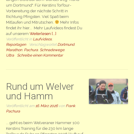
um Dortmund". Für Kerstins TorTour-
Vorbereitung der nächste Schritt in
Richtung Pfingsten. Viel Spaß beim
Mitlaufen und Mitrutschen.
Mehr Infos
findet ihr hier... Mehr Laufvideos findest Du
auf unserem
Weiterlesen [...]
Veröffentlicht in
Laufvideos
,
Reportagen
Verschlagwortet
Dortmund
,
Marathon
,
Pachura
,
Schnadewege
,
Ultra
Schreibe einen Kommentar
Rund um Welver
und Hamm
Veröffentlicht am
16. März 2026
von
Frank
Pachura
... geht es beim Welveraner Hammer 100
Kerstins Training für die 230 km lange