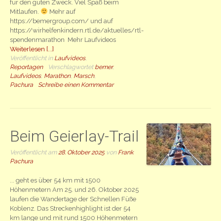
für den guten Zweck. Viel Spaß beim
Mitlaufen.
Mehr auf
https://bemergroup.com/ und auf
https://wirhelfenkindern.rtl.de/aktuelles/rtl-
spendenmarathon Mehr Laufvideos
Weiterlesen [...]
Veröffentlicht in
Laufvideos
,
Reportagen
Verschlagwortet
bemer
,
Laufvideos
,
Marathon
,
Marsch
,
Pachura
Schreibe einen Kommentar
Beim Geierlay-Trail
Veröffentlicht am
28. Oktober 2025
von
Frank
Pachura
... geht es über 54 km mit 1500
Höhenmetern Am 25. und 26. Oktober 2025
laufen die Wandertage der Schnellen Füße
Koblenz. Das Streckenhighlight ist der 54
km lange und mit rund 1500 Höhenmetern