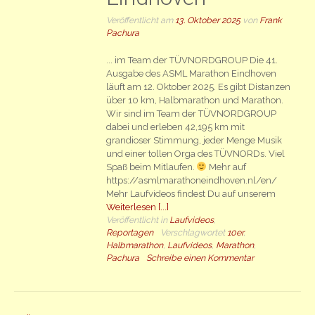
Veröffentlicht am
13. Oktober 2025
von
Frank
Pachura
... im Team der TÜVNORDGROUP Die 41.
Ausgabe des ASML Marathon Eindhoven
läuft am 12. Oktober 2025. Es gibt Distanzen
über 10 km, Halbmarathon und Marathon.
Wir sind im Team der TÜVNORDGROUP
dabei und erleben 42,195 km mit
grandioser Stimmung, jeder Menge Musik
und einer tollen Orga des TÜVNORDs. Viel
Spaß beim Mitlaufen.
Mehr auf
https://asmlmarathoneindhoven.nl/en/
Mehr Laufvideos findest Du auf unserem
Weiterlesen [...]
Veröffentlicht in
Laufvideos
,
Reportagen
Verschlagwortet
10er
,
Halbmarathon
,
Laufvideos
,
Marathon
,
Pachura
Schreibe einen Kommentar