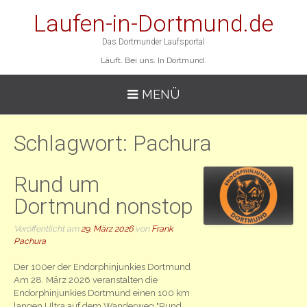
Laufen-in-Dortmund.de
Das Dortmunder Laufsportal
Läuft. Bei uns. In Dortmund.
MENÜ
Schlagwort:
Pachura
Rund um
Dortmund nonstop
Veröffentlicht am
29. März 2026
von
Frank
Pachura
Der 100er der Endorphinjunkies Dortmund
Am 28. März 2026 veranstalten die
Endorphinjunkies Dortmund einen 100 km
langen Ultra auf dem Wanderweg "Rund