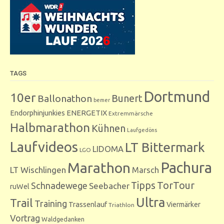
TAGS
Dortmund
10er
Bunert
Ballonathon
bemer
Endorphinjunkies
ENERGETIX
Extremmärsche
Halbmarathon
Kühnen
Laufgedöns
Laufvideos
LT Bittermark
LIDOMA
LGO
Marathon
Pachura
LT Wischlingen
Marsch
Tipps
TorTour
Schnadewege
Seebacher
ruWel
Ultra
Trail
Training
Trassenlauf
Viermärker
Triathlon
Vortrag
Waldgedanken