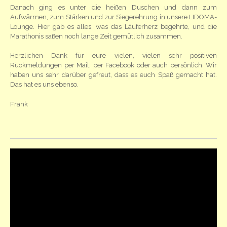
Danach ging es unter die heißen Duschen und dann zum
Aufwärmen, zum Stärken und zur Siegerehrung in unsere LIDOMA-
Lounge. Hier gab es alles, was das Läuferherz begehrte, und die
Marathonis saßen noch lange Zeit gemütlich zusammen.
Herzlichen Dank für eure vielen, vielen sehr positiven
Rückmeldungen per Mail, per Facebook oder auch persönlich. Wir
haben uns sehr darüber gefreut, dass es euch Spaß gemacht hat.
Das hat es uns ebenso.
Frank