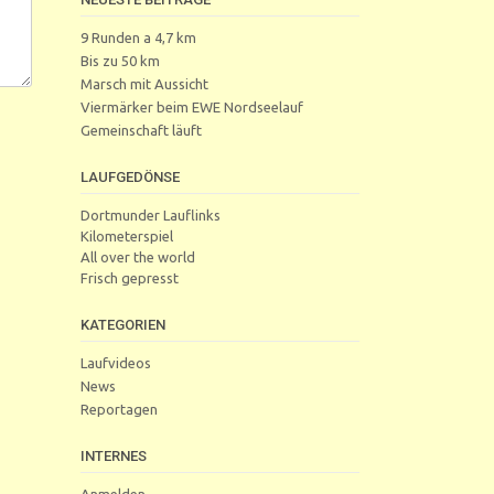
9 Runden a 4,7 km
Bis zu 50 km
Marsch mit Aussicht
Viermärker beim EWE Nordseelauf
Gemeinschaft läuft
LAUFGEDÖNSE
Dortmunder Lauflinks
Kilometerspiel
All over the world
Frisch gepresst
KATEGORIEN
Laufvideos
News
Reportagen
INTERNES
Anmelden