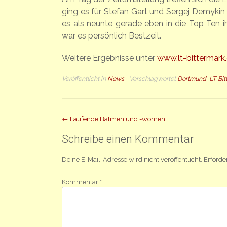
ging es für Stefan Gart und Sergej Demykin 
es als neunte gerade eben in die Top Ten ihr
war es persönlich Bestzeit.
Weitere Ergebnisse unter
www.lt-bittermark
Veröffentlicht in
News
Verschlagwortet
Dortmund
,
LT Bi
Beitrag
←
Laufende Batmen und -women
Navigation
Schreibe einen Kommentar
Deine E-Mail-Adresse wird nicht veröffentlicht.
Erforde
Kommentar
*