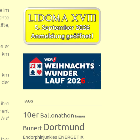
e im
shte
fte,
e er
5 km
5 km
 der
TAGS
ihre
ment
10er
Ballonathon
bemer
 Auf
Dortmund
Bunert
Endorphinjunkies
ENERGETIX
Jahr