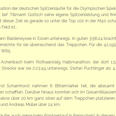
ikation der deutschen Spitzenläufer für die Olympischen Spiel
lief Tillmann Goltsch seine eigene Spitzenleistung und fini
t dieser Zeit es gerade so unter die Top 100 in der M40 schaf
Feld ist..
am Baldeneysee in Essen unterwegs. In guten 3:58:24 bracht
erreichte für sie überraschend das Treppchen. Für die 42,19
r W65.
a Achenbach beim Rothaarsteig Halbmarathon, der dort 1,
n Strecke war sie 2:23:49 unterwegs. Stefan Puchtinger als 4.
 Scharnhorst nahmen 6 Bittermärker teil, die allesamt 
ken schafften. Darüber hinaus konnten sich im Gesamtklasse
elow über 20 km ganz oben auf dem Treppchen platzieren.
 und Andreas Müller über 24 km.
Läufer auch gerne beim Röntgenlauf in Remscheid. In diesem 