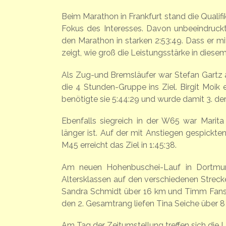
Beim Marathon in Frankfurt stand die Qualif
Fokus des Interesses. Davon unbeeindruckt 
den Marathon in starken 2:53:49. Dass er mi
zeigt, wie groß die Leistungsstärke in diesem 
Als Zug-und Bremsläufer war Stefan Gartz 
die 4 Stunden-Gruppe ins Ziel. Birgit Moik 
benötigte sie 5:44:29 und wurde damit 3. de
Ebenfalls siegreich in der W65 war Marit
länger ist. Auf der mit Anstiegen gespickte
M45 erreicht das Ziel in 1:45:38.
Am neuen Hohenbuschei-Lauf in Dortmund
Altersklassen auf den verschiedenen Strec
Sandra Schmidt über 16 km und Timm Fans
den 2. Gesamtrang liefen Tina Seiche über 8
Am Tag der Zeitumstellung treffen sich die 