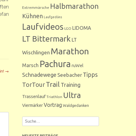
Halbmarathon
ften
Extremmärsche
efan
Kühnen
Laufgedöns
Laufvideos
LIDOMA
LGO
LT Bittermark
LT
Marathon
Wischlingen
Pachura
Marsch
ruWel
in!
→
Tipps
Schnadewege
Seebacher
Trail
TorTour
Training
Ultra
Trassenlauf
Triathlon
Vortrag
Viermärker
Waldgedanken
NEUESTE BEITRÄGE