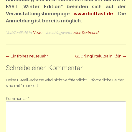
FAST „Winter Edition“ befinden sich auf der
Veranstaltungshomepage
www.doitfast.de
. Die
Anmeldung ist bereits möglich.
Veröffentlicht in
News
Verschlagwortet
10er
,
Dortmund
Beitrag
←
Ein frohes neues Jahr
G1 Grüngürtelultra in Köln
→
Navigation
Schreibe einen Kommentar
Deine E-Mail-Adresse wird nicht veröffentlicht.
Erforderliche Felder
sind mit
*
markiert
Kommentar
*