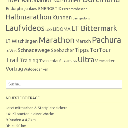
Bunert
Ballonathon
bemer
Endorphinjunkies
ENERGETIX
Extremmärsche
Halbmarathon
Kühnen
Laufgedöns
Laufvideos
LT Bittermark
LIDOMA
LGO
Marathon
Pachura
LT Wischlingen
Marsch
Tipps
TorTour
Schnadewege
Seebacher
ruWel
Ultra
Trail
Training
Trassenlauf
Viermärker
Triathlon
Vortrag
Waldgedanken
NEUESTE BEITRÄGE
Jetzt mitmachen & Startplatz sichern
141 Kilometer in einer Woche
9 Runden a 4,7 km
Bis zu 50 km