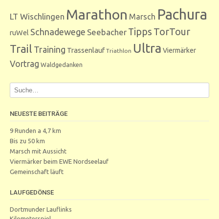
Marathon
Pachura
LT Wischlingen
Marsch
Tipps
TorTour
Schnadewege
Seebacher
ruWel
Ultra
Trail
Training
Trassenlauf
Viermärker
Triathlon
Vortrag
Waldgedanken
NEUESTE BEITRÄGE
9 Runden a 4,7 km
Bis zu 50 km
Marsch mit Aussicht
Viermärker beim EWE Nordseelauf
Gemeinschaft läuft
LAUFGEDÖNSE
Dortmunder Lauflinks
Kilometerspiel