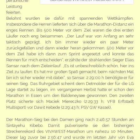
persönliche
Leistung
feierten.
Belohnt wurden sie dafür mit spannenden Wettkämpfen.
Insbesondere die Herren lieferten sich über die Marathon-Distanz ein
enges Rennen. Bis 500 Meter vor dem Ziel waren die drei ersten
Läufer noch eng beisammen. „Der Lauf war von Anfang an sehr
taktisch geprägt. Ich bin immer wieder ein paar Meter
zurückgefallen und dann wieder heran gekommen. 500 Meter vor
dem Ziel habe ich dann zum Sprint angesetzt und konnte das
Rennen für mich entscheiden“, erzählte der strahlenden Sieger Elias
Sansar nach dem Zieleinlauf. „Es ist unbeschreiblich schön, hier ins
Ziel zu laufen. Es hat mir großen Spaß gemacht, beim nächsten Mal
bin ich sicher wieder mit dabei“, so Sansar. 2:29:00 h benötigte er für
seinen Sieg. Das Ruhrgebiet scheint dem Detmolder der für die LG
Lage startet zu liegen, im vergangenen Herbst hatte er schon den
Marathon in Essen um den Baldeneysee gewonnen. Den zweiten
Platz sicherte sich Maciek Miereczko (2:29:33 h; VFB Erftstadt
Multisport) vor Dawit Kebede (2:29:43 h; PSV GW Kassel).
Der Marathon-Sieg bei den Damen ging nach 2:46:57 Stunden an
Sintayehu Kibebo. Damit pulverisierte sie den bisherigen
Streckenrekord des VIVAWEST-Marathon um nahezu 10 Minuten.
Dieser lag zuvor bei 2:56:47 und wurde im letzten Jahr von Eva