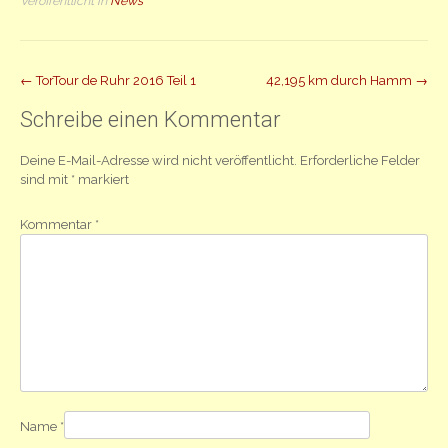
Veröffentlicht in
News
Beitrag
←
TorTour de Ruhr 2016 Teil 1
42,195 km durch Hamm
→
Navigation
Schreibe einen Kommentar
Deine E-Mail-Adresse wird nicht veröffentlicht.
Erforderliche Felder
sind mit
*
markiert
Kommentar
*
Name
*