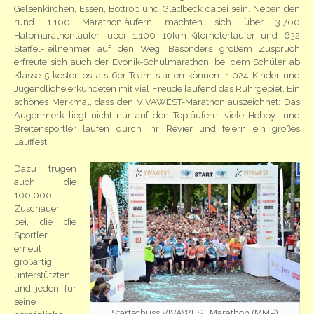
Gelsenkirchen, Essen, Bottrop und Gladbeck dabei sein. Neben den
rund 1.100 Marathonläufern machten sich über 3.700
Halbmarathonläufer, über 1.100 10km-Kilometerläufer und 632
Staffel-Teilnehmer auf den Weg. Besonders großem Zuspruch
erfreute sich auch der Evonik-Schulmarathon, bei dem Schüler ab
Klasse 5 kostenlos als 6er-Team starten können. 1.024 Kinder und
Jugendliche erkundeten mit viel Freude laufend das Ruhrgebiet. Ein
schönes Merkmal, dass den VIVAWEST-Marathon auszeichnet: Das
Augenmerk liegt nicht nur auf den Topläufern, viele Hobby- und
Breitensportler laufen durch ihr Revier und feiern ein großes
Lauffest.
Dazu trugen
auch die
100.000
Zuschauer
bei, die die
Sportler
erneut
großartig
unterstützten
und jeden für
seine
Startschuss VIVAWEST Marathon (MMP)