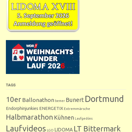
TAGS
Dortmund
10er
Bunert
Ballonathon
bemer
Endorphinjunkies
ENERGETIX
Extremmärsche
Halbmarathon
Kühnen
Laufgedöns
Laufvideos
LT Bittermark
LIDOMA
LGO