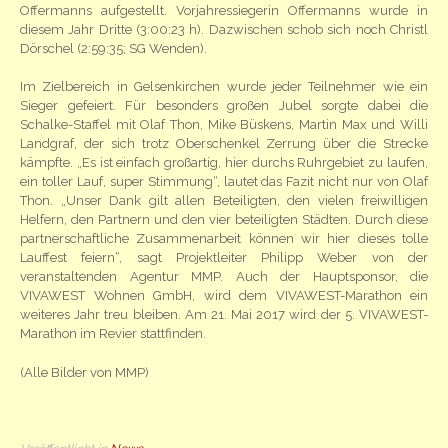
Offermanns aufgestellt. Vorjahressiegerin Offermanns wurde in
diesem Jahr Dritte (3:00:23 h). Dazwischen schob sich noch Christl
Dörschel (2:59:35; SG Wenden).
Im Zielbereich in Gelsenkirchen wurde jeder Teilnehmer wie ein
Sieger gefeiert. Für besonders großen Jubel sorgte dabei die
Schalke-Staffel mit Olaf Thon, Mike Büskens, Martin Max und Willi
Landgraf, der sich trotz Oberschenkel Zerrung über die Strecke
kämpfte. „Es ist einfach großartig, hier durchs Ruhrgebiet zu laufen,
ein toller Lauf, super Stimmung“, lautet das Fazit nicht nur von Olaf
Thon. „Unser Dank gilt allen Beteiligten, den vielen freiwilligen
Helfern, den Partnern und den vier beteiligten Städten. Durch diese
partnerschaftliche Zusammenarbeit können wir hier dieses tolle
Lauffest feiern“, sagt Projektleiter Philipp Weber von der
veranstaltenden Agentur MMP. Auch der Hauptsponsor, die
VIVAWEST Wohnen GmbH, wird dem VIVAWEST-Marathon ein
weiteres Jahr treu bleiben. Am 21. Mai 2017 wird der 5. VIVAWEST-
Marathon im Revier stattfinden.
(Alle Bilder von MMP)