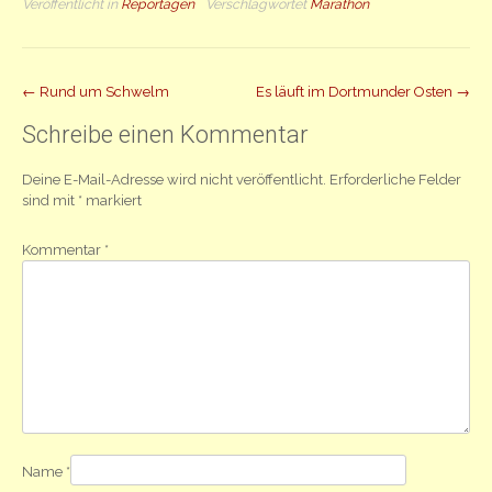
Veröffentlicht in
Reportagen
Verschlagwortet
Marathon
Beitrag
←
Rund um Schwelm
Es läuft im Dortmunder Osten
→
Navigation
Schreibe einen Kommentar
Deine E-Mail-Adresse wird nicht veröffentlicht.
Erforderliche Felder
sind mit
*
markiert
Kommentar
*
Name
*