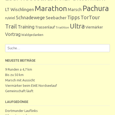
Marathon
Pachura
LT Wischlingen
Marsch
Tipps
TorTour
Schnadewege
Seebacher
ruWel
Ultra
Trail
Training
Trassenlauf
Viermärker
Triathlon
Vortrag
Waldgedanken
NEUESTE BEITRÄGE
9 Runden a 4,7 km
Bis zu 50 km
Marsch mit Aussicht
Viermärker beim EWE Nordseelauf
Gemeinschaft läuft
LAUFGEDÖNSE
Dortmunder Lauflinks