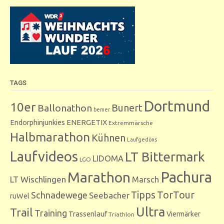
TAGS
Dortmund
10er
Bunert
Ballonathon
bemer
Endorphinjunkies
ENERGETIX
Extremmärsche
Halbmarathon
Kühnen
Laufgedöns
Laufvideos
LT Bittermark
LIDOMA
LGO
Marathon
Pachura
LT Wischlingen
Marsch
Tipps
TorTour
Schnadewege
Seebacher
ruWel
Ultra
Trail
Training
Trassenlauf
Viermärker
Triathlon