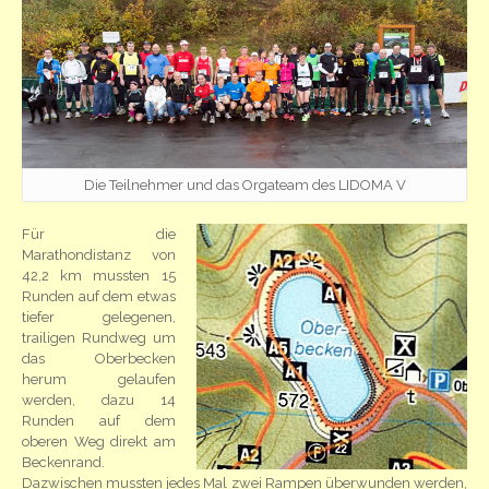
Die Teilnehmer und das Orgateam des LIDOMA V
Für die
Marathondistanz von
42,2 km mussten 15
Runden auf dem etwas
tiefer gelegenen,
trailigen Rundweg um
das Oberbecken
herum gelaufen
werden, dazu 14
Runden auf dem
oberen Weg direkt am
Beckenrand.
Dazwischen mussten jedes Mal zwei Rampen überwunden werden,