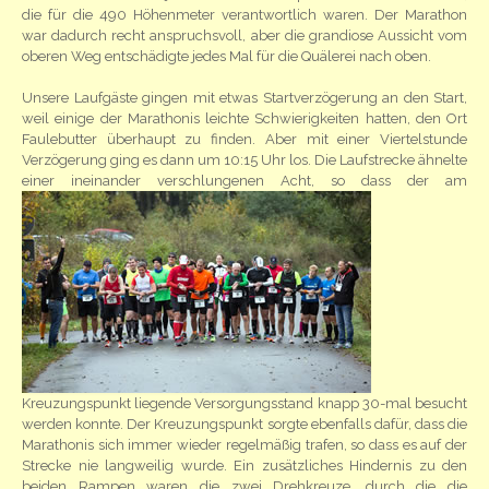
die für die 490 Höhenmeter verantwortlich waren. Der Marathon
war dadurch recht anspruchsvoll, aber die grandiose Aussicht vom
oberen Weg entschädigte jedes Mal für die Quälerei nach oben.
Unsere Laufgäste gingen mit etwas Startverzögerung an den Start,
weil einige der Marathonis leichte Schwierigkeiten hatten, den Ort
Faulebutter überhaupt zu finden. Aber mit einer Viertelstunde
Verzögerung ging es dann um 10:15 Uhr los. Die Laufstrecke ähnelte
einer ineinander
verschlungenen Acht, so dass der am
Kreuzungspunkt liegende Versorgungsstand knapp 30-mal besucht
werden konnte. Der Kreuzungspunkt sorgte ebenfalls dafür, dass die
Marathonis sich immer wieder regelmäßig trafen, so dass es auf der
Strecke nie langweilig wurde. Ein zusätzliches Hindernis zu den
beiden Rampen waren die zwei Drehkreuze, durch die die