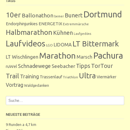
TAGS
Dortmund
10er
Bunert
Ballonathon
bemer
Endorphinjunkies
ENERGETIX
Extremmärsche
Halbmarathon
Kühnen
Laufgedöns
Laufvideos
LT Bittermark
LIDOMA
LGO
Marathon
Pachura
LT Wischlingen
Marsch
Tipps
TorTour
Schnadewege
Seebacher
ruWel
Ultra
Trail
Training
Trassenlauf
Viermärker
Triathlon
Vortrag
Waldgedanken
NEUESTE BEITRÄGE
9 Runden a 4,7 km