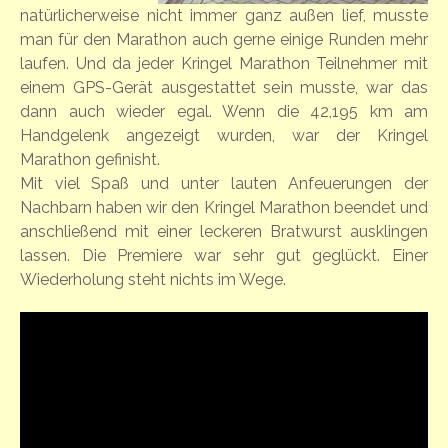
natürlicherweise nicht immer ganz außen lief, musste
man für den Marathon auch gerne einige Runden mehr
laufen. Und da jeder Kringel Marathon Teilnehmer mit
einem GPS-Gerät ausgestattet sein musste, war das
dann auch wieder egal. Wenn die 42,195 km am
Handgelenk angezeigt wurden, war der Kringel
Marathon gefinisht.
Mit viel Spaß und unter lauten Anfeuerungen der
Nachbarn haben wir den Kringel Marathon beendet und
anschließend mit einer leckeren Bratwurst ausklingen
lassen. Die Premiere war sehr gut geglückt. Einer
Wiederholung steht nichts im Wege.